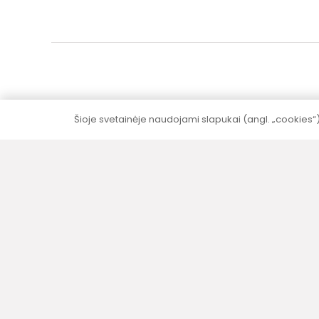
Šioje svetainėje naudojami slapukai (angl. „cookies“
5–10 metų garantija
Visai produkcijai (išskyrus elektrinę dalį)
suteikiame 5–10 metų garantija be papildomų
mokesčių.