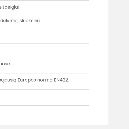
itaeigiai.
duliams, sluoksniu.
uose.
naujausią Europos normą EN422.