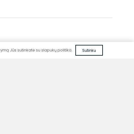
mą Jūs sutinkate su slapukų politika.
Sutinku
Patikima kokybė
Kurdami prietaisus nenaudojame pigių,
nepatikrintų sprendimų ar nepatikimų
medžiagų.