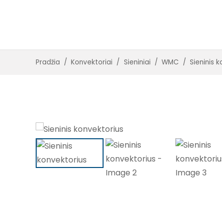
Įleidžiami su ventiliatoriais
Įleidžiami be ventiliatorių
Pradžia
/
Konvektoriai
/
Sieniniai
/
WMC
/
Sieninis 