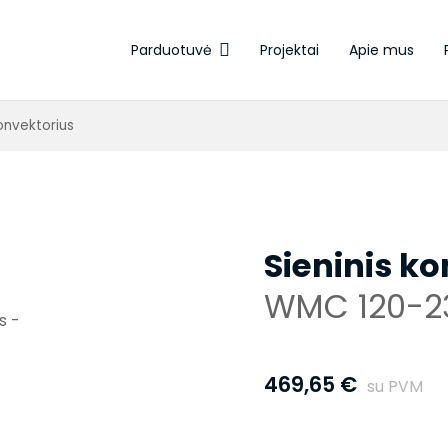
Parduotuvė
Projektai
Apie mus
Elektroterminės pavaros
konvektorius
Sieninis k
WMC 120-2
469,65
€
su PVM