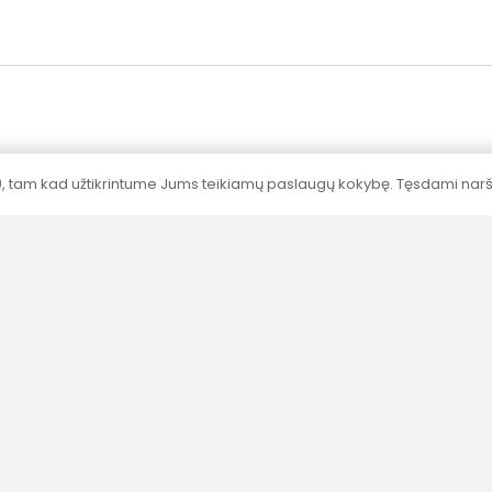
), tam kad užtikrintume Jums teikiamų paslaugų kokybę. Tęsdami naršy
Sertifikavimas
Visų produktų galingumai nustatyti
akredituotose laboratorijose pagal standartus.