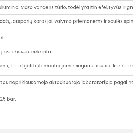
liuminio. Mažo vandens tūrio, todėl yra itin efektyvūs ir gre
dažų, atsparių korozijai, valymo priemonėms ir saulės spin
i.
orpusai beveik nekaista.
iukšmo, todėl gali būti montuojami miegamuosiuose kambari
tytos nepriklausomoje akredituotoje laboratorijoje pagal 
 25 bar.