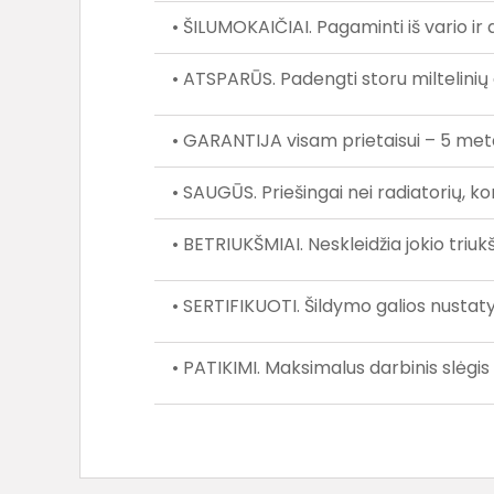
• ŠILUMOKAIČIAI. Pagaminti iš vario ir a
• ATSPARŪS. Padengti storu miltelinių 
• GARANTIJA visam prietaisui – 5 meta
• SAUGŪS. Priešingai nei radiatorių, k
• BETRIUKŠMIAI. Neskleidžia jokio tr
• SERTIFIKUOTI. Šildymo galios nusta
• PATIKIMI. Maksimalus darbinis slėgis