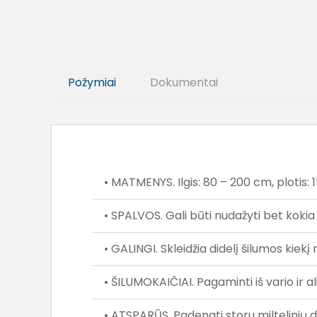
Požymiai
Dokumentai
• MATMENYS. Ilgis: 80 – 200 cm, plotis: 
• SPALVOS. Gali būti nudažyti bet kokia
• GALINGI. Skleidžia didelį šilumos kie
• ŠILUMOKAIČIAI. Pagaminti iš vario ir al
• ATSPARŪS. Padengti storu miltelinių d