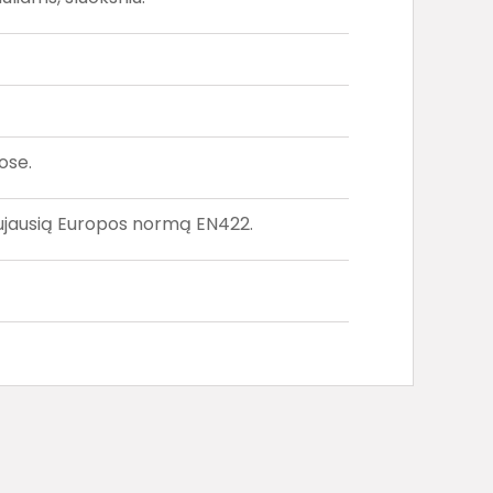
ose.
aujausią Europos normą EN422.