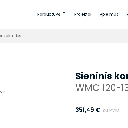
Parduotuvė
Projektai
Apie mus
Elektroterminės pavaros
konvektorius
Sieninis k
WMC 120-1
351,49
€
su PVM