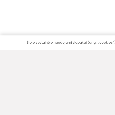
5–10 metų garantija
Visai produkcijai (išskyrus elektrinę dalį)
suteikiame 5–10 metų garantija be papildomų
mokesčių.
Šioje svetainėje naudojami slapukai (angl. „cookies“
Mūsų šūkis – „Daugiau, nei tikėjotės“ atspindi
mūsų gaminių kokybę ir techninius sprendimus,
kurie dažnai viršija klientų lūkesčius. Labai
vertiname savo klientus ir esame laimingi
būdami jų sėkmingo verslo dalimi.