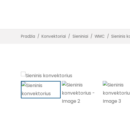
Įleidžiami su ventiliatoriais
Įleidžiami be ventiliatorių
Pradžia
/
Konvektoriai
/
Sieniniai
/
WMC
/
Sieninis 