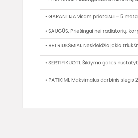
• GARANTIJA visam prietaisui – 5 metai
• SAUGŪS. Priešingai nei radiatorių, kor
• BETRIUKŠMIAI. Neskleidžia jokio tri
• SERTIFIKUOTI. Šildymo galios nustat
• PATIKIMI. Maksimalus darbinis slėgis 2