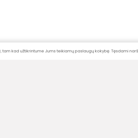
Sertifikavimas
Visų produktų galingumai nustatyti
akredituotose laboratorijose pagal standartus.
), tam kad užtikrintume Jums teikiamų paslaugų kokybę. Tęsdami naršy
Meniu
Informac
Parduotuvė
Privatumo po
Projektai
Taisyklės ir 
Apie mus
Pristatymas 
apmokėjima
Parsisiųsti