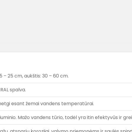
15 – 25 cm, aukštis: 30 – 60 cm.
 RAL spalva.
kį netgi esant žemai vandens temperatūrai.
iuminio. Mažo vandens tūrio, todėl yra itin efektyvūs ir grei
ažų, atsparių korozijai, valymo priemonėms ir saulės spind