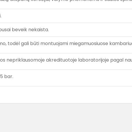
.
pusai beveik nekaista.
ukšmo, todėl gali būti montuojami miegamuosiuose kambariu
ytos nepriklausomoje akredituotoje laboratorijoje pagal n
5 bar.