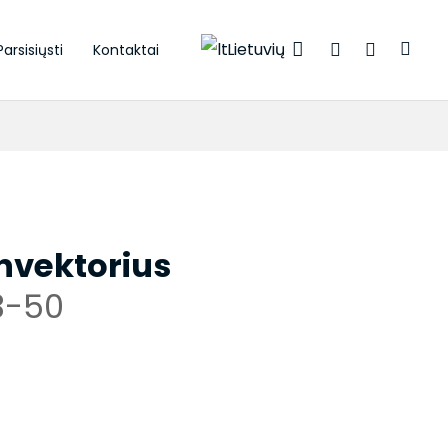
Lietuvių
Parsisiųsti
Kontaktai
onvektorius
3-50