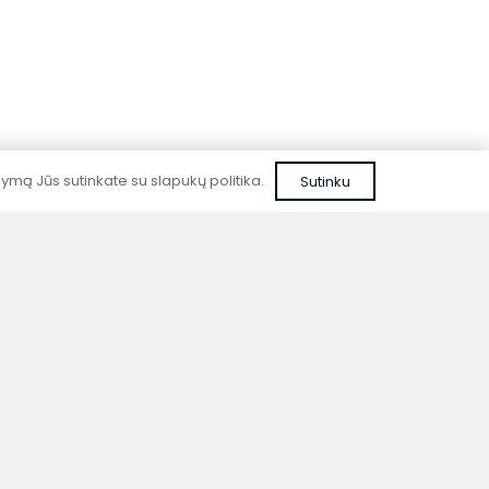
Patikima kokybė
Kurdami prietaisus nenaudojame pigių,
nepatikrintų sprendimų ar nepatikimų
medžiagų.
mą Jūs sutinkate su slapukų politika.
Sutinku
ija
Kontaktai
litika
+370 677 06303
sąlygos
+370 600 05968
ir
sales@konveka.lt
s