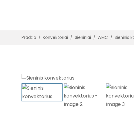
Įleidžiami su ventiliatoriais
Įleidžiami be ventiliatorių
Pradžia
/
Konvektoriai
/
Sieniniai
/
WMC
/
Sieninis 