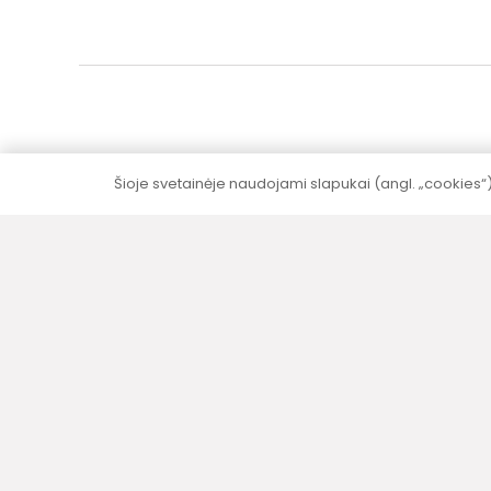
Šioje svetainėje naudojami slapukai (angl. „cookies“
5–10 metų garantija
Visai produkcijai (išskyrus elektrinę dalį)
suteikiame 5–10 metų garantija be papildomų
mokesčių.