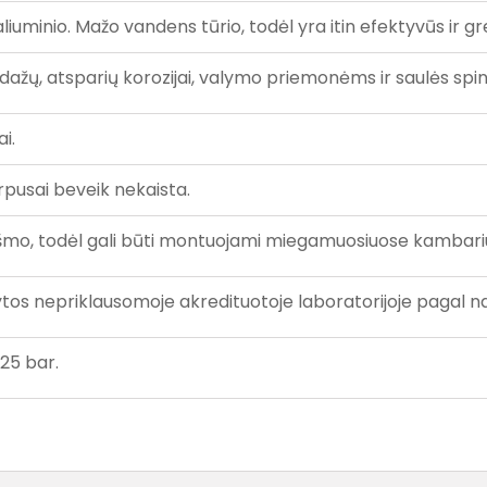
liuminio. Mažo vandens tūrio, todėl yra itin efektyvūs ir gre
dažų, atsparių korozijai, valymo priemonėms ir saulės spin
i.
orpusai beveik nekaista.
iukšmo, todėl gali būti montuojami miegamuosiuose kambari
tytos nepriklausomoje akredituotoje laboratorijoje pagal 
 25 bar.