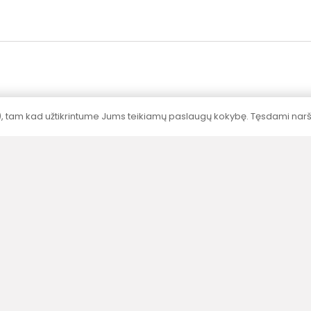
), tam kad užtikrintume Jums teikiamų paslaugų kokybę. Tęsdami naršy
Sertifikavimas
Visų produktų galingumai nustatyti
akredituotose laboratorijose pagal standartus.