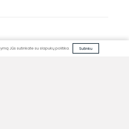
mą Jūs sutinkate su slapukų politika.
Sutinku
Patikima kokybė
Kurdami prietaisus nenaudojame pigių,
nepatikrintų sprendimų ar nepatikimų
medžiagų.