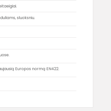
itaeigiai.
duliams, sluoksniu.
uose.
naujausią Europos normą EN422.