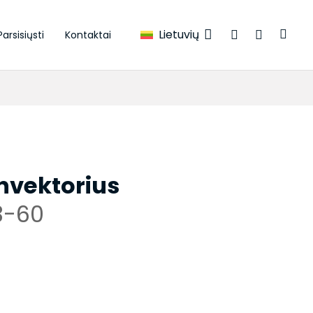
Lietuvių
Parsisiųsti
Kontaktai
onvektorius
3-60