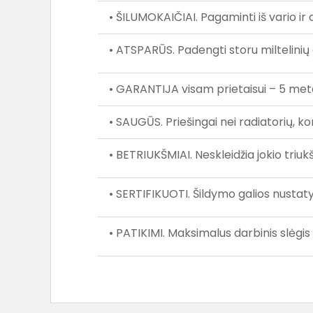
• ŠILUMOKAIČIAI. Pagaminti iš vario ir a
• ATSPARŪS. Padengti storu miltelinių 
• GARANTIJA visam prietaisui – 5 meta
• SAUGŪS. Priešingai nei radiatorių, k
• BETRIUKŠMIAI. Neskleidžia jokio tr
• SERTIFIKUOTI. Šildymo galios nusta
• PATIKIMI. Maksimalus darbinis slėgis