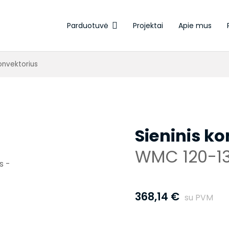
Parduotuvė
Projektai
Apie mus
Elektroterminės pavaros
konvektorius
Sieninis k
WMC 120-1
368,14
€
su PVM