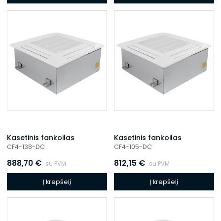
Kasetinis fankoilas
Kasetinis fankoilas
CF4-138-DC
CF4-105-DC
888,70
€
812,15
€
su PVM
su PVM
Į krepšelį
Į krepšelį