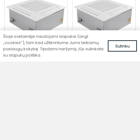
Šioje svetainėje naudojami slapukai (angl.
„cookies“), tam kad užtikrintume Jums teikiamų
Sutinku
paslaugų kokybę. Tęsdami naršymą Jūs sutinkate
su slapukų politika.
Kasetinis fankoilas
Kasetinis fankoilas
CF4-68-DC
CF4-55-DC
652,38
€
652,38
€
su PVM
su PVM
Į krepšelį
Į krepšelį