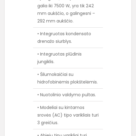
galia iki 7500 W, yra tik 242
mm aukščio, o galingesni –
292 mm aukščio.
• Integruotas kondensato
drenažo siurblys.
• Integruotas plūdinis
jungiklis.
• Šilumokaičiai su
hidrofobinėmis plokštelėmis.
• Nuotolinio valdymo pultas.
• Modeliai su kintamos
srovės (AC) tipo varikliais turi
3 greičius.
• Abiejų tipų varikliai turi