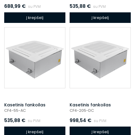
688,99
€
535,88
€
su PVM
su PVM
Į krepšelį
Į krepšelį
Kasetinis fankoilas
Kasetinis fankoilas
CF4-55-AC
CF4-205-DC
535,88
€
998,54
€
su PVM
su PVM
Į krepšelį
Į krepšelį