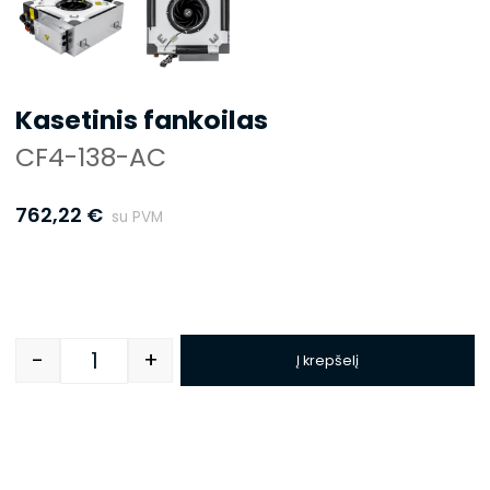
Kasetinis fankoilas
CF4-138-AC
762,22
€
su PVM
-
+
Į krepšelį
Quantity