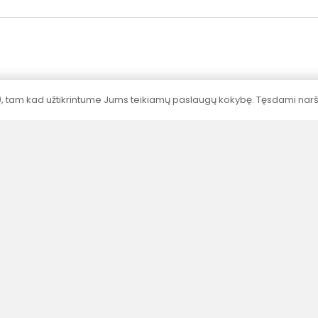
), tam kad užtikrintume Jums teikiamų paslaugų kokybę. Tęsdami naršy
Sertifikavimas
Visų produktų galingumai nustatyti
akredituotose laboratorijose pagal standartus.
Meniu
Informac