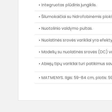
• Integruotas plūdinis jungiklis.
• Šilumokaičiai su hidrofobinėmis plok
• Nuotolinio valdymo pultas.
• Nuolatinės srovės varikliai yra efek
• Modelių su nuolatinės srovės (DC) var
• Abiejų tipų varikliai turi patikimus s
• MATMENYS. Ilgis: 59–84 cm, plotis: 5