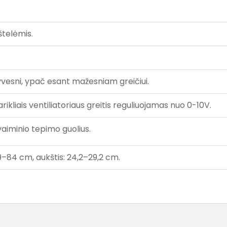
štelėmis.
tyvesni, ypač esant mažesniam greičiui.
ikliais ventiliatoriaus greitis reguliuojamas nuo 0-10V.
avaiminio tepimo guolius.
9–84 cm, aukštis: 24,2–29,2 cm.