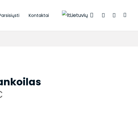
Lietuvių
Parsisiųsti
Kontaktai
ankoilas
C