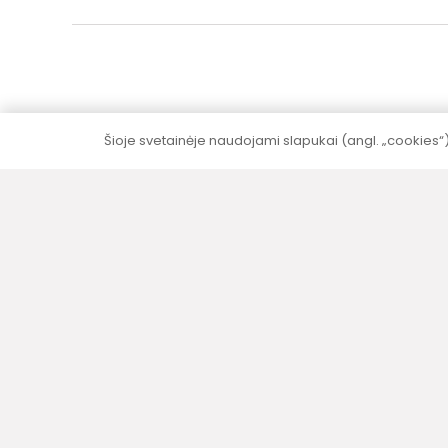
Šioje svetainėje naudojami slapukai (angl. „cookies“
5–10 metų garantija
Visai produkcijai (išskyrus elektrinę dalį)
suteikiame 5–10 metų garantija be papildomų
mokesčių.