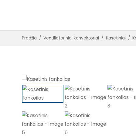
Įleidžiami su ventiliatoriais
Įleidžiami be ventiliatorių
Pradžia
/
Ventiliatoriniai konvektoriai
/
Kasetiniai
/
K