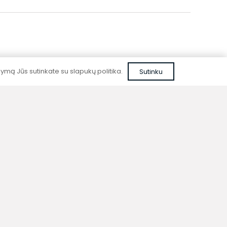
mą Jūs sutinkate su slapukų politika.
Sutinku
Patikima kokybė
Kurdami prietaisus nenaudojame pigių,
nepatikrintų sprendimų ar nepatikimų
medžiagų.
ija
Kontaktai