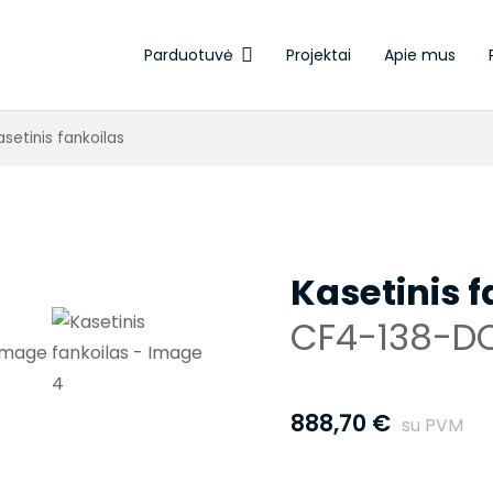
Parduotuvė
Projektai
Apie mus
Elektroterminės pavaros
asetinis fankoilas
Kasetinis f
CF4-138-D
888,70
€
su PVM