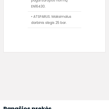
pagal Europos normą
EN16430.
• ATSPARUS. Maksimalus
darbinis slėgis 25 bar.
Panašios prekės