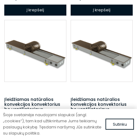
Į krepšelį
Į krepšelį
Įleidžiamas natūralios
Įleidžiamas natūralios
konvekcijos konvektorius
konvekcijos konvektorius
be ventiliatoriaus
be ventiliatoriaus
Šioje svetainėje naudojami slapukai (angl.
FC 300-42-9-AL10
FC 300-32-15-AL10
„cookies“), tam kad užtikrintume Jums teikiamų
Sutinku
1040,00
€
1008,34
€
su PVM
su PVM
paslaugų kokybę. Tęsdami naršymą Jūs sutinkate
su slapukų politika.
Į krepšelį
Į krepšelį