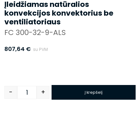
Įleidžiamas natūralios
konvekcijos konvektorius be
ventiliatoriaus
FC 300-32-9-ALS
807,64
€
su PVM
-
+
Į krepšelį
Quantity