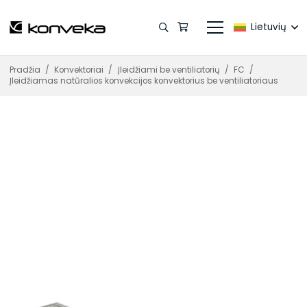
Lietuvių
Pradžia
/
Konvektoriai
/
Įleidžiami be ventiliatorių
/
FC
/
Įleidžiamas natūralios konvekcijos konvektorius be ventiliatoriaus