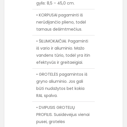
gylis: 8,5 – 45,0 cm.
• KORPUSAI pagaminti iš
nerūdijančio plieno, todėl
tarnaus dešimtmečius.
• ŠILUMOKAIČIAI. Pagaminti
iš vario ir aliuminio. Mažo
vandens tūrio, todėl yra itin
efektyvūs ir greitaeigiai.
• GROTELĖS pagamintos iš
gryno aliuminio. Jos gali
būti nudažytos bet kokia
RAL spalva.
• DVIPUSIS GROTELIŲ
PROFILIS. Susidėvėjus vienai
pusei, grotelės