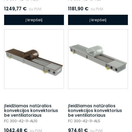
1249,77
€
1181,90
€
su PVM
su PVM
Į krepšelį
Į krepšelį
Įleidžiamas natūralios
Įleidžiamas natūralios
konvekcijos konvektorius
konvekcijos konvektorius
be ventiliatoriaus
be ventiliatoriaus
FC 300-42-11-AL10
FC 300-42-11-ALS
1042,48
€
974,61
€
su PVM
su PVM