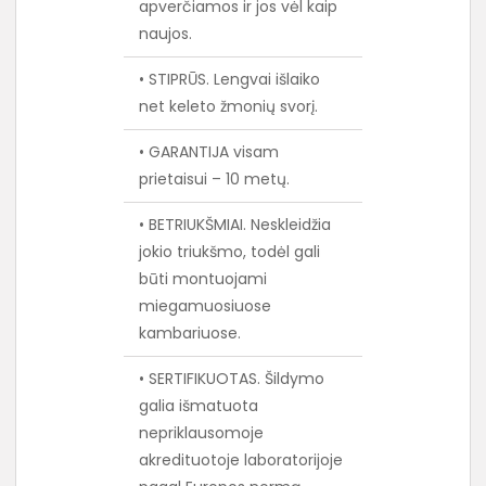
apverčiamos ir jos vėl kaip
naujos.
• STIPRŪS. Lengvai išlaiko
net keleto žmonių svorį.
• GARANTIJA visam
prietaisui – 10 metų.
• BETRIUKŠMIAI. Neskleidžia
jokio triukšmo, todėl gali
būti montuojami
miegamuosiuose
kambariuose.
• SERTIFIKUOTAS. Šildymo
galia išmatuota
nepriklausomoje
akredituotoje laboratorijoje