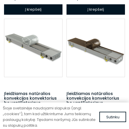
Į krepšelį
Į krepšelį
Įleidžiamas natūralios
Įleidžiamas natūralios
konvekcijos konvektorius
konvekcijos konvektorius
be ventiliatoriaus
be ventiliatoriaus
Šioje svetainėje naudojami slapukai (angl.
FC 300-42-9-ALS
FC 300-32-15-AL10
„cookies“), tam kad užtikrintume Jums teikiamų
Sutinku
972,13
€
1008,34
€
su PVM
su PVM
paslaugų kokybę. Tęsdami naršymą Jūs sutinkate
su slapukų politika.
Į krepšelį
Į krepšelį