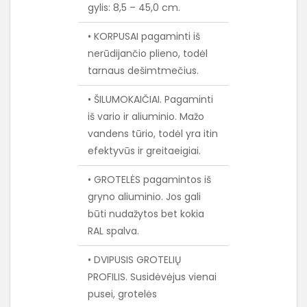
gylis: 8,5 – 45,0 cm.
• KORPUSAI pagaminti iš
nerūdijančio plieno, todėl
tarnaus dešimtmečius.
• ŠILUMOKAIČIAI. Pagaminti
iš vario ir aliuminio. Mažo
vandens tūrio, todėl yra itin
efektyvūs ir greitaeigiai.
• GROTELĖS pagamintos iš
gryno aliuminio. Jos gali
būti nudažytos bet kokia
RAL spalva.
• DVIPUSIS GROTELIŲ
PROFILIS. Susidėvėjus vienai
pusei, grotelės