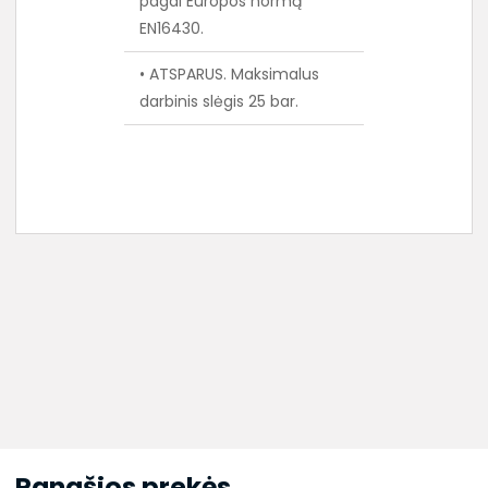
pagal Europos normą
EN16430.
• ATSPARUS. Maksimalus
darbinis slėgis 25 bar.
Panašios prekės