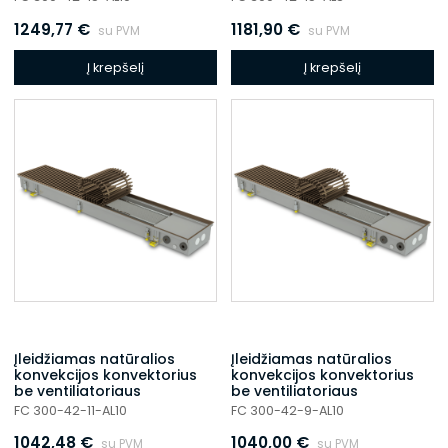
1249,77
€
1181,90
€
su PVM
su PVM
Į krepšelį
Į krepšelį
Įleidžiamas natūralios
Įleidžiamas natūralios
konvekcijos konvektorius
konvekcijos konvektorius
be ventiliatoriaus
be ventiliatoriaus
FC 300-42-11-AL10
FC 300-42-9-AL10
1042,48
€
1040,00
€
su PVM
su PVM