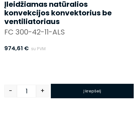
Įleidžiamas natūralios
konvekcijos konvektorius be
ventiliatoriaus
FC 300-42-11-ALS
974,61
€
su PVM
-
+
Į krepšelį
Quantity