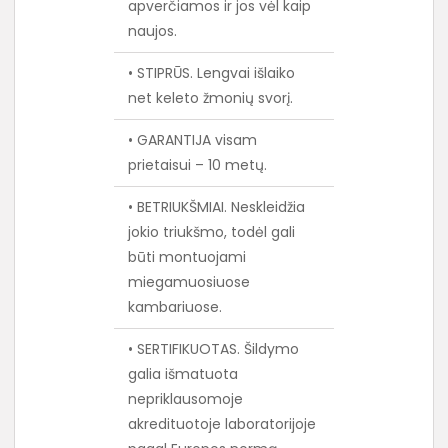
apverčiamos ir jos vėl kaip
naujos.
• STIPRŪS. Lengvai išlaiko
net keleto žmonių svorį.
• GARANTIJA visam
prietaisui – 10 metų.
• BETRIUKŠMIAI. Neskleidžia
jokio triukšmo, todėl gali
būti montuojami
miegamuosiuose
kambariuose.
• SERTIFIKUOTAS. Šildymo
galia išmatuota
nepriklausomoje
akredituotoje laboratorijoje