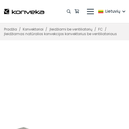
Lietuvių
Pradžia
/
Konvektoriai
/
Įleidžiami be ventiliatorių
/
FC
/
Įleidžiamas natūralios konvekcijos konvektorius be ventiliatoriaus