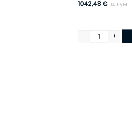
1042,48
€
su PVM
-
+
Quantity