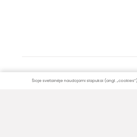
Šioje svetainėje naudojami slapukai (angl. „cookies“
5–10 metų garantija
Visai produkcijai (išskyrus elektrinę dalį)
suteikiame 5–10 metų garantija be papildomų
mokesčių.