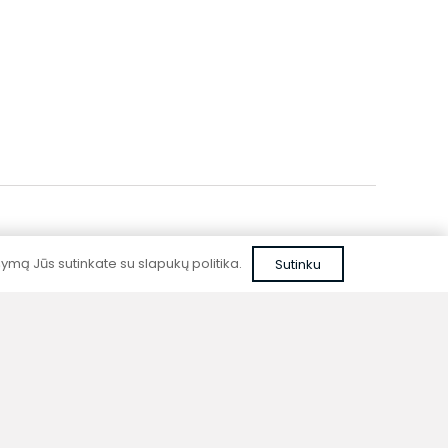
mą Jūs sutinkate su slapukų politika.
Sutinku
Patikima kokybė
Kurdami prietaisus nenaudojame pigių,
nepatikrintų sprendimų ar nepatikimų
medžiagų.