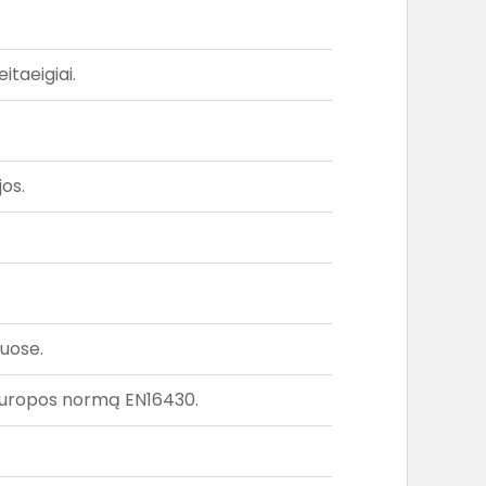
itaeigiai.
os.
uose.
 Europos normą EN16430.