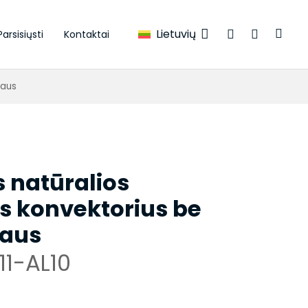
Lietuvių
Parsisiųsti
Kontaktai
iaus
s natūralios
s konvektorius be
iaus
11-AL10