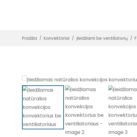
Įleidžiami su ventiliatoriais
Įleidžiami be ventiliatorių
Pradžia
/
Konvektoriai
/
Įleidžiami be ventiliatorių
/