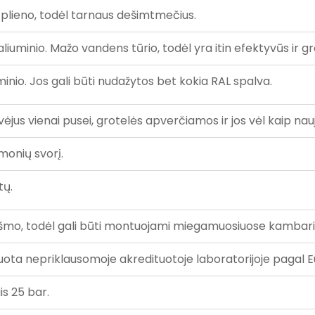
 plieno, todėl tarnaus dešimtmečius.
aliuminio. Mažo vandens tūrio, todėl yra itin efektyvūs ir gre
nio. Jos gali būti nudažytos bet kokia RAL spalva.
jus vienai pusei, grotelės apverčiamos ir jos vėl kaip nauj
žmonių svorį.
tų.
iukšmo, todėl gali būti montuojami miegamuosiuose kambari
tuota nepriklausomoje akredituotoje laboratorijoje pagal
s 25 bar.