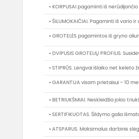
• KORPUSAI pagaminti iš nerūdijančio
• ŠILUMOKAIČIAI. Pagaminti iš vario ir 
• GROTELĖS pagamintos iš gryno aliumi
• DVIPUSIS GROTELIŲ PROFILIS. Susidėvė
• STIPRŪS. Lengvai išlaiko net keleto 
• GARANTIJA visam prietaisui – 10 me
• BETRIUKŠMIAI. Neskleidžia jokio tr
• SERTIFIKUOTAS. Šildymo galia išma
• ATSPARUS. Maksimalus darbinis slėgi