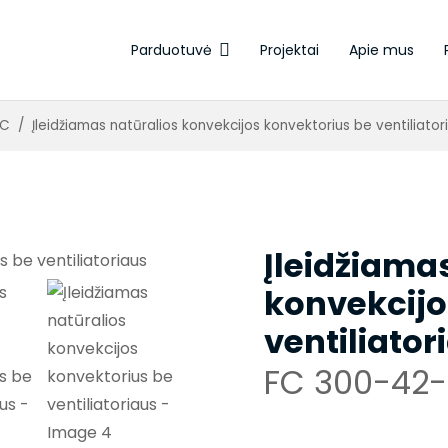
Parduotuvė
Projektai
Apie mus
Elektroterminės pavaros
FC
/
Įleidžiamas natūralios konvekcijos konvektorius be ventiliator
Įleidžiama
konvekcijo
ventiliator
FC 300-42-