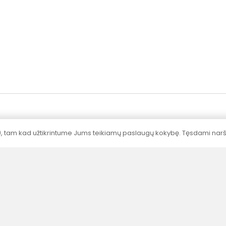
), tam kad užtikrintume Jums teikiamų paslaugų kokybę. Tęsdami naršy
Sertifikavimas
Visų produktų galingumai nustatyti
akredituotose laboratorijose pagal standartus.