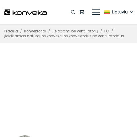
Lietuvių
Pradžia
/
Konvektoriai
/
Įleidžiami be ventiliatorių
/
FC
/
Įleidžiamas natūralios konvekcijos konvektorius be ventiliatoriaus