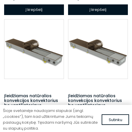
Į krepšelį
Į krepšelį
Įleidžiamas natūralios
Įleidžiamas natūralios
konvekcijos konvektorius
konvekcijos konvektorius
be ventiliatoriaus
be ventiliatoriaus
Šioje svetainėje naudojami slapukai (angl.
FC 120-32-9-AL10
FC 120-22-15-AL10
„cookies“), tam kad užtikrintume Jums teikiamų
Sutinku
462,47
€
434,23
€
su PVM
su PVM
paslaugų kokybę. Tęsdami naršymą Jūs sutinkate
su slapukų politika.
Į krepšelį
Į krepšelį