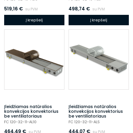
519,16
€
498,74
€
su PVM
su PVM
Į krepšelį
Į krepšelį
Įleidžiamas natūralios
Įleidžiamas natūralios
konvekcijos konvektorius
konvekcijos konvektorius
be ventiliatoriaus
be ventiliatoriaus
FC 120-32-11-AL10
FC 120-32-11-ALS
464,49
€
444,07
€
su PVM
su PVM