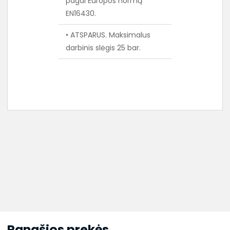
pagal Europos normą
EN16430.
• ATSPARUS. Maksimalus
darbinis slėgis 25 bar.
Panašios prekės