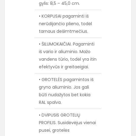
gylis: 8,5 – 45,0 cm.
• KORPUSAI pagaminti iš
nerūdijančio plieno, todėl
tarnaus dešimtmečius.
• ŠILUMOKAIČIAI. Pagaminti
iš vario ir aliuminio. Mažo
vandens tūrio, todėl yra itin
efektyvūs ir greitaeigiai.
• GROTELĖS pagamintos iš
gryno aliuminio. Jos gali
būti nudažytos bet kokia
RAL spalva.
• DVIPUSIS GROTELIŲ
PROFILIS. Susidėvėjus vienai
pusei, grotelės