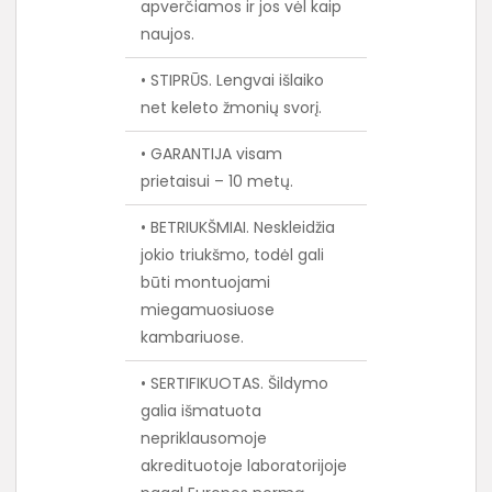
apverčiamos ir jos vėl kaip
naujos.
• STIPRŪS. Lengvai išlaiko
net keleto žmonių svorį.
• GARANTIJA visam
prietaisui – 10 metų.
• BETRIUKŠMIAI. Neskleidžia
jokio triukšmo, todėl gali
būti montuojami
miegamuosiuose
kambariuose.
• SERTIFIKUOTAS. Šildymo
galia išmatuota
nepriklausomoje
akredituotoje laboratorijoje