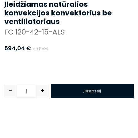
Įleidžiamas natūralios
konvekcijos konvektorius be
ventiliatoriaus
FC 120-42-15-ALS
594,04
€
su PVM
-
+
Į krepšelį
Quantity