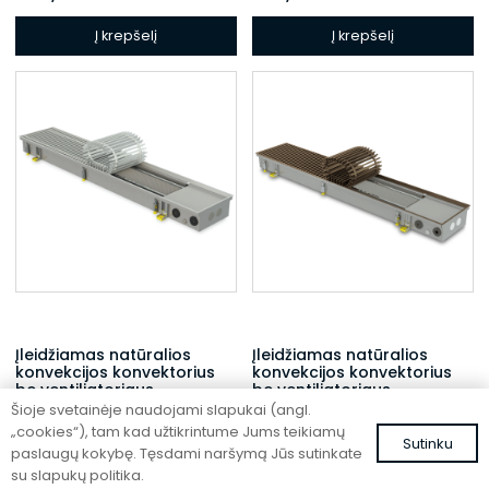
Į krepšelį
Į krepšelį
Įleidžiamas natūralios
Įleidžiamas natūralios
konvekcijos konvektorius
konvekcijos konvektorius
be ventiliatoriaus
be ventiliatoriaus
Šioje svetainėje naudojami slapukai (angl.
FC 120-32-9-ALS
FC 120-22-15-AL10
„cookies“), tam kad užtikrintume Jums teikiamų
Sutinku
442,05
€
434,23
€
su PVM
su PVM
paslaugų kokybę. Tęsdami naršymą Jūs sutinkate
su slapukų politika.
Į krepšelį
Į krepšelį