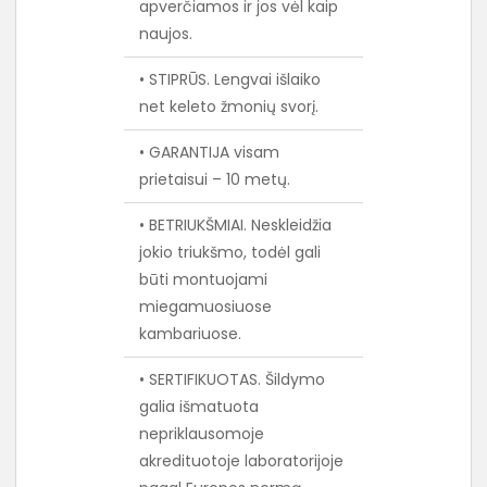
apverčiamos ir jos vėl kaip
naujos.
• STIPRŪS. Lengvai išlaiko
net keleto žmonių svorį.
• GARANTIJA visam
prietaisui – 10 metų.
• BETRIUKŠMIAI. Neskleidžia
jokio triukšmo, todėl gali
būti montuojami
miegamuosiuose
kambariuose.
• SERTIFIKUOTAS. Šildymo
galia išmatuota
nepriklausomoje
akredituotoje laboratorijoje