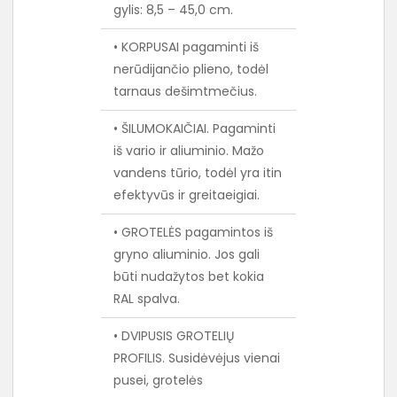
gylis: 8,5 – 45,0 cm.
• KORPUSAI pagaminti iš
nerūdijančio plieno, todėl
tarnaus dešimtmečius.
• ŠILUMOKAIČIAI. Pagaminti
iš vario ir aliuminio. Mažo
vandens tūrio, todėl yra itin
efektyvūs ir greitaeigiai.
• GROTELĖS pagamintos iš
gryno aliuminio. Jos gali
būti nudažytos bet kokia
RAL spalva.
• DVIPUSIS GROTELIŲ
PROFILIS. Susidėvėjus vienai
pusei, grotelės