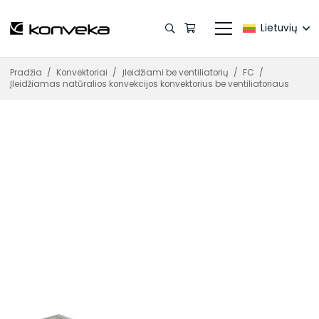
Lietuvių
Pradžia
/
Konvektoriai
/
Įleidžiami be ventiliatorių
/
FC
/
Įleidžiamas natūralios konvekcijos konvektorius be ventiliatoriaus