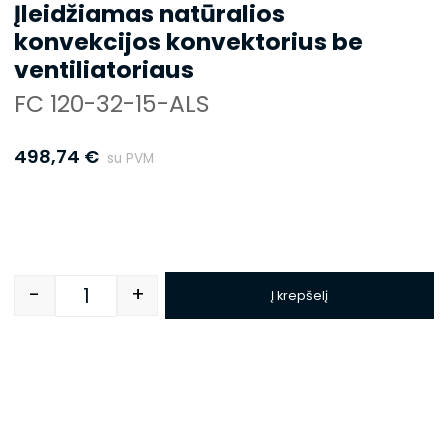
Įleidžiamas natūralios
konvekcijos konvektorius be
ventiliatoriaus
FC 120-32-15-ALS
498,74
€
su PVM
-
+
Į krepšelį
Quantity