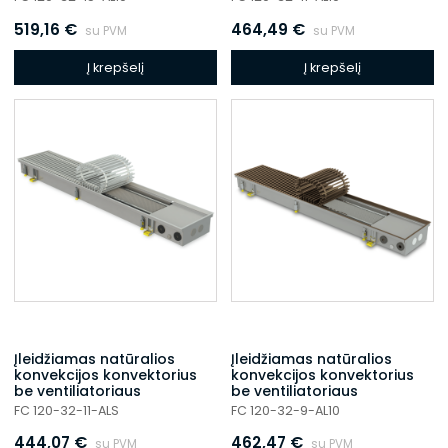
519,16
€
464,49
€
su PVM
su PVM
Į krepšelį
Į krepšelį
Įleidžiamas natūralios
Įleidžiamas natūralios
konvekcijos konvektorius
konvekcijos konvektorius
be ventiliatoriaus
be ventiliatoriaus
FC 120-32-11-ALS
FC 120-32-9-AL10
444,07
€
462,47
€
su PVM
su PVM