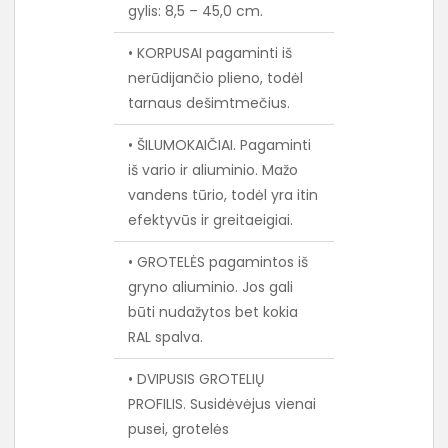
gylis: 8,5 – 45,0 cm.
• KORPUSAI pagaminti iš
nerūdijančio plieno, todėl
tarnaus dešimtmečius.
• ŠILUMOKAIČIAI. Pagaminti
iš vario ir aliuminio. Mažo
vandens tūrio, todėl yra itin
efektyvūs ir greitaeigiai.
• GROTELĖS pagamintos iš
gryno aliuminio. Jos gali
būti nudažytos bet kokia
RAL spalva.
• DVIPUSIS GROTELIŲ
PROFILIS. Susidėvėjus vienai
pusei, grotelės