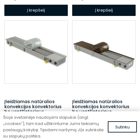
Į krepšelį
Į krepšelį
Įleidžiamas natūralios
Įleidžiamas natūralios
konvekcijos konvektorius
konvekcijos konvektorius
be ventiliatoriaus
be ventiliatoriaus
Šioje svetainėje naudojami slapukai (angl.
FC 120-32-9-ALS
FC 120-22-15-AL10
„cookies“), tam kad užtikrintume Jums teikiamų
Sutinku
442,05
€
434,23
€
su PVM
su PVM
paslaugų kokybę. Tęsdami naršymą Jūs sutinkate
su slapukų politika.
Į krepšelį
Į krepšelį