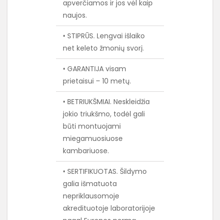
apverčiamos ir jos vėl kaip
naujos.
• STIPRŪS. Lengvai išlaiko
net keleto žmonių svorį.
• GARANTIJA visam
prietaisui – 10 metų.
• BETRIUKŠMIAI. Neskleidžia
jokio triukšmo, todėl gali
būti montuojami
miegamuosiuose
kambariuose.
• SERTIFIKUOTAS. Šildymo
galia išmatuota
nepriklausomoje
akredituotoje laboratorijoje