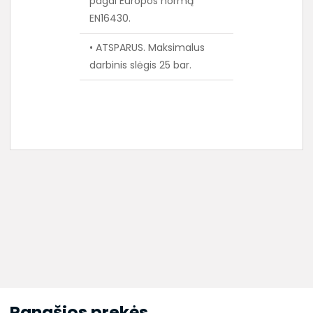
pagal Europos normą
EN16430.
• ATSPARUS. Maksimalus
darbinis slėgis 25 bar.
Panašios prekės