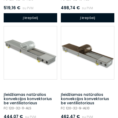
519,16
€
498,74
€
su PVM
su PVM
Į krepšelį
Į krepšelį
Įleidžiamas natūralios
Įleidžiamas natūralios
konvekcijos konvektorius
konvekcijos konvektorius
be ventiliatoriaus
be ventiliatoriaus
FC 120-32-11-ALS
FC 120-32-9-AL10
444,07
€
462,47
€
su PVM
su PVM