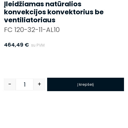
Įleidžiamas natūralios
konvekcijos konvektorius be
ventiliatoriaus
FC 120-32-11-AL10
464,49
€
su PVM
-
+
Į krepšelį
Quantity