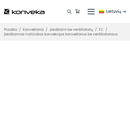
Lietuvių
Pradžia
/
Konvektoriai
/
Įleidžiami be ventiliatorių
/
FC
/
Įleidžiamas natūralios konvekcijos konvektorius be ventiliatoriaus