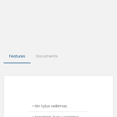
Features
Documents
• Itin tylus veikimas.
• Įrenginiai, kurių vėsinimo