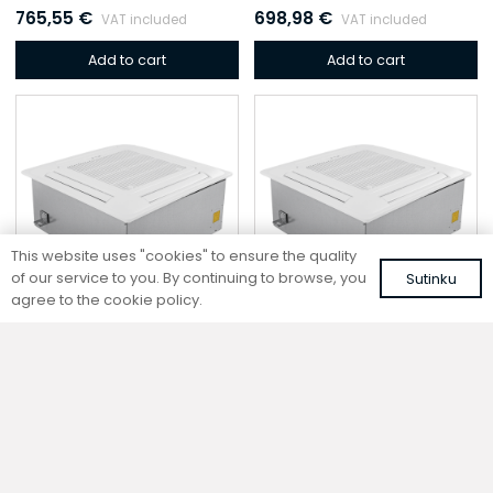
765,55
€
698,98
€
VAT included
VAT included
Add to cart
Add to cart
This website uses "cookies" to ensure the quality
of our service to you. By continuing to browse, you
Sutinku
agree to the cookie policy.
Cassette fan coil
Cassette fan coil
CF2-68-DC
CF2-55-DC
555,85
€
532,55
€
VAT included
VAT included
Add to cart
Add to cart