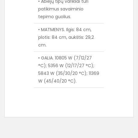
• Abiejų tipų varikliai turi
patikimus savaiminio
tepimo guolius.
• MATMENYS. Ilgis: 84 cm,
plotis: 84 cm, aukštis: 29,2
cm.
• GALIA. 10805 W (7/12/27
°C); 5356 W (12/17/27 °C);
5843 W (35/30/20 °C); 11369
W (45/40/20 °C).