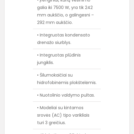
galia iki 7500 W, yra tik 242
mm aukščio, o galingesni –
292 mm aukščio.
• Integruotas kondensato
drenažo siurblys.
• Integruotas plūdinis
jungiklis.
• Šilumokaičiai su
hidrofobinėmis plokštelėmis.
• Nuotolinio valdymo pultas.
• Modeliai su kintamos
srovės (AC) tipo varikliais
turi 3 greičius.