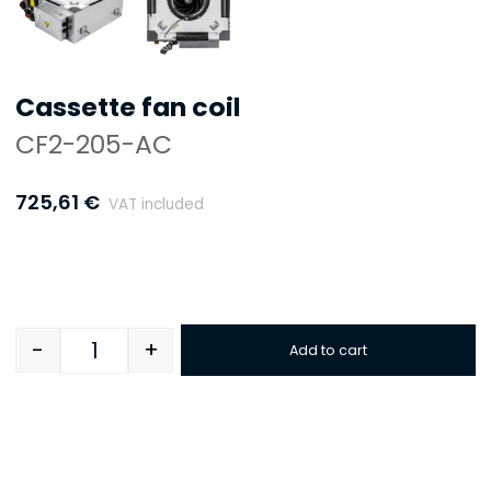
Cassette fan coil
CF2-205-AC
725,61
€
VAT included
-
+
Add to cart
Quantity