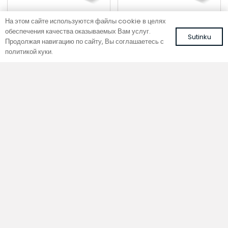
На этом сайте используются файлы cookie в целях
обеспечения качества оказываемых Вам услуг.
Sutinku
Продолжая навигацию по сайту, Вы соглашаетесь с
политикой куки.
Напольный конвектор
Напольный конвектор
SC 260-25-14.5
SC 260-15-21.5
Цвет: белый, RAL 9016
Цвет: белый, RAL 9016
567,50
€
498,96
€
С НДС
С НДС
В корзину
В корзину