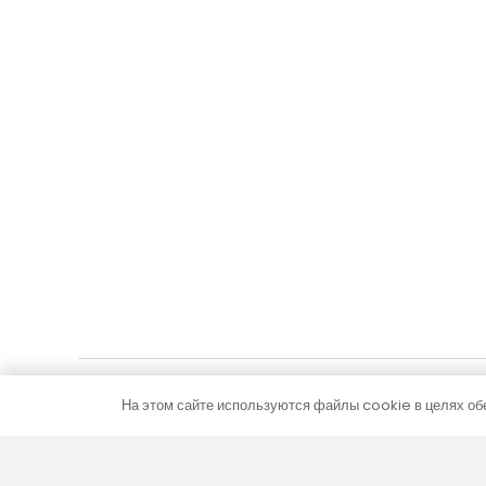
FC 80-32-9-ALS
FC 80-22-
с рулонной решеткой из алюминия серебряного
с рулонной
цвета
цвета
357,46
€
348,35
С НДС
В корзину
На этом сайте используются файлы cookie в целях обе