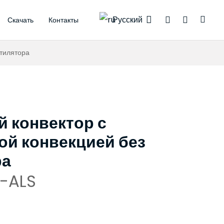
Русский
Скачать
Контакты
богревом
спроводные термостаты
моэлектрические приводы
нтилятора
 конвектор с
ой конвекцией без
ра
-ALS