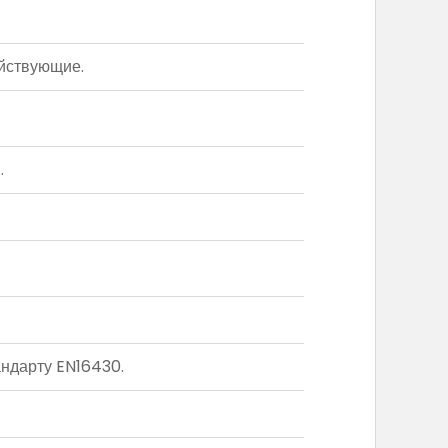
йствующие.
.
ндарту EN16430.