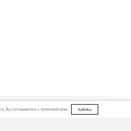
FC 80-22-9-AL10
серебряного
с рулонной решеткой из алюминия коричневого
цвета
313,93
€
С НДС
В корзину
у, Вы соглашаетесь с политикой куки.
Sutinku