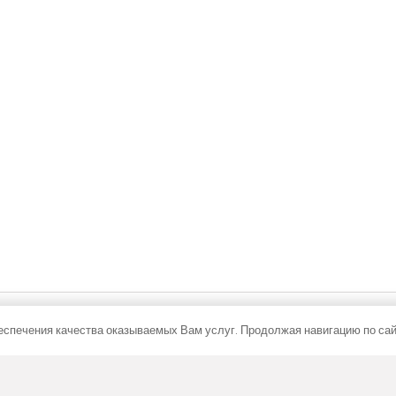
15-AL10
FC 80-22-15-ALS
 решеткой из алюминия коричневого
с рулонной решеткой из алюминия 
цвета
€
339,14
€
С НДС
С НДС
В корзину
В корзину
спечения качества оказываемых Вам услуг. Продолжая навигацию по сайт