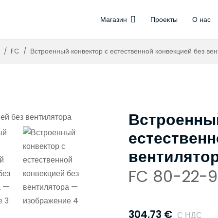
Магазин
Проекты
О нас
иляторами
ляторов
Управление о
Бе
Тер
/
FC
/
Встроенный конвектор с естественной конвекцией без ве
Встроенный
естественн
вентилято
FC 80-22-9
304,73
€
С НДС