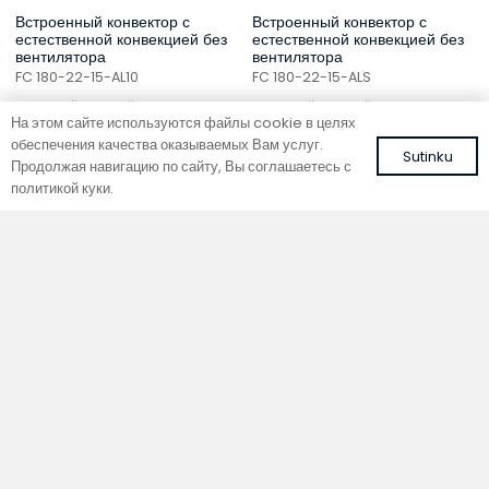
Встроенный конвектор с
Встроенный конвектор с
естественной конвекцией без
естественной конвекцией без
вентилятора
вентилятора
FC 180-22-15-AL10
FC 180-22-15-ALS
с рулонной решеткой из алюминия
с рулонной решеткой из алюминия
На этом сайте используются файлы cookie в целях
коричневого цвета
серебряного цвета
обеспечения качества оказываемых Вам услуг.
560,00
€
539,13
€
Sutinku
С НДС
С НДС
Продолжая навигацию по сайту, Вы соглашаетесь с
политикой куки.
В корзину
В корзину