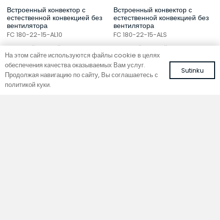
Встроенный конвектор с
Встроенный конвектор с
естественной конвекцией без
естественной конвекцией без
вентилятора
вентилятора
FC 180-22-15-AL10
FC 180-22-15-ALS
с рулонной решеткой из алюминия
с рулонной решеткой из алюминия
На этом сайте используются файлы cookie в целях
коричневого цвета
серебряного цвета
обеспечения качества оказываемых Вам услуг.
560,00
€
539,13
€
Sutinku
С НДС
С НДС
Продолжая навигацию по сайту, Вы соглашаетесь с
политикой куки.
В корзину
В корзину