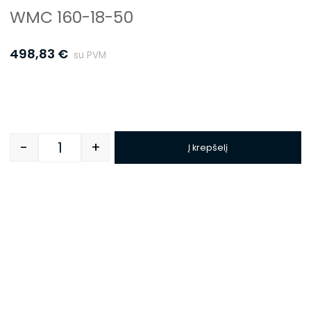
WMC 160-18-50
498,83
€
su PVM
-
+
Į krepšelį
Quantity