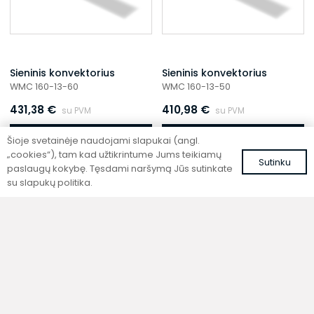
Sieninis konvektorius
Sieninis konvektorius
WMC 160-13-60
WMC 160-13-50
431,38
€
410,98
€
su PVM
su PVM
Į krepšelį
Į krepšelį
Šioje svetainėje naudojami slapukai (angl.
„cookies“), tam kad užtikrintume Jums teikiamų
Sutinku
paslaugų kokybę. Tęsdami naršymą Jūs sutinkate
su slapukų politika.