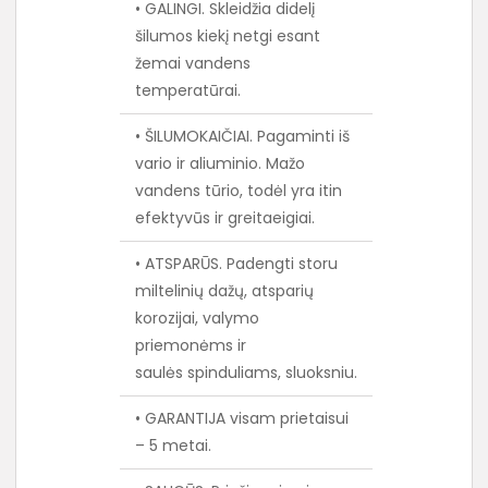
• GALINGI. Skleidžia didelį
šilumos kiekį netgi esant
žemai vandens
temperatūrai.
• ŠILUMOKAIČIAI. Pagaminti iš
vario ir aliuminio. Mažo
vandens tūrio, todėl yra itin
efektyvūs ir greitaeigiai.
• ATSPARŪS. Padengti storu
miltelinių dažų, atsparių
korozijai, valymo
priemonėms ir
saulės spinduliams, sluoksniu.
• GARANTIJA visam prietaisui
– 5 metai.