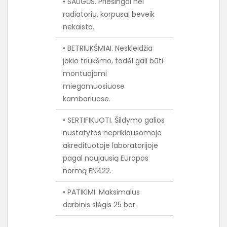
• SAUGŪS. Priešingai nei
radiatorių, korpusai beveik
nekaista.
• BETRIUKŠMIAI. Neskleidžia
jokio triukšmo, todėl gali būti
montuojami
miegamuosiuose
kambariuose.
• SERTIFIKUOTI. Šildymo galios
nustatytos nepriklausomoje
akredituotoje laboratorijoje
pagal naujausią Europos
normą EN422.
• PATIKIMI. Maksimalus
darbinis slėgis 25 bar.