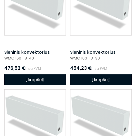
Sieninis konvektorius
Sieninis konvektorius
WMC 160-18-40
WMC 160-18-30
476,52
€
454,23
€
su PVM
su PVM
Į krepšelį
Į krepšelį