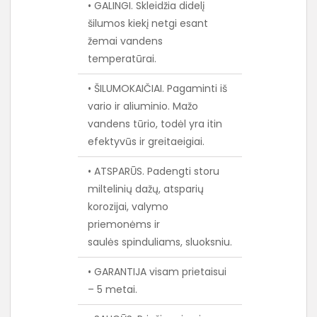
• GALINGI. Skleidžia didelį
šilumos kiekį netgi esant
žemai vandens
temperatūrai.
• ŠILUMOKAIČIAI. Pagaminti iš
vario ir aliuminio. Mažo
vandens tūrio, todėl yra itin
efektyvūs ir greitaeigiai.
• ATSPARŪS. Padengti storu
miltelinių dažų, atsparių
korozijai, valymo
priemonėms ir
saulės spinduliams, sluoksniu.
• GARANTIJA visam prietaisui
– 5 metai.