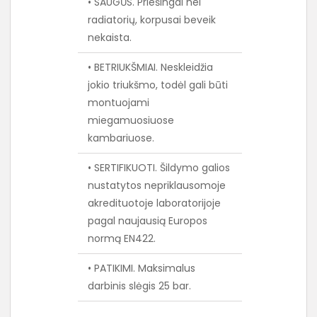
• SAUGŪS. Priešingai nei
radiatorių, korpusai beveik
nekaista.
• BETRIUKŠMIAI. Neskleidžia
jokio triukšmo, todėl gali būti
montuojami
miegamuosiuose
kambariuose.
• SERTIFIKUOTI. Šildymo galios
nustatytos nepriklausomoje
akredituotoje laboratorijoje
pagal naujausią Europos
normą EN422.
• PATIKIMI. Maksimalus
darbinis slėgis 25 bar.