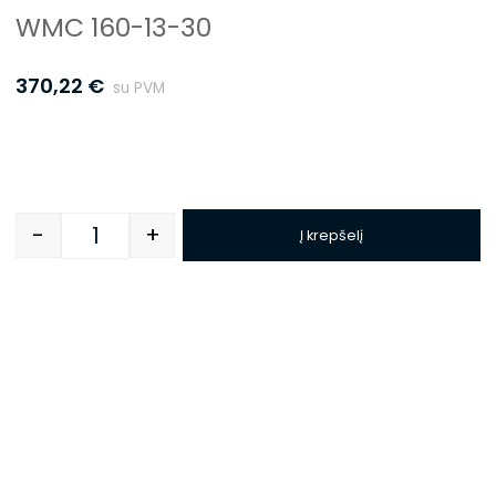
WMC 160-13-30
370,22
€
su PVM
-
+
Į krepšelį
Quantity