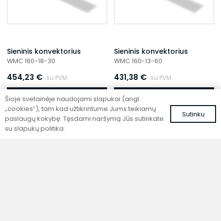
Sieninis konvektorius
Sieninis konvektorius
WMC 160-18-30
WMC 160-13-60
454,23
€
431,38
€
su PVM
su PVM
Į krepšelį
Į krepšelį
Šioje svetainėje naudojami slapukai (angl.
„cookies“), tam kad užtikrintume Jums teikiamų
Sutinku
paslaugų kokybę. Tęsdami naršymą Jūs sutinkate
su slapukų politika.