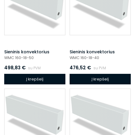
Sieninis konvektorius
Sieninis konvektorius
WMC 160-18-50
WMC 160-18-40
498,83
€
476,52
€
su PVM
su PVM
Į krepšelį
Į krepšelį