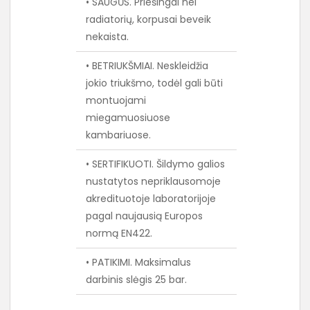
• SAUGŪS. Priešingai nei
radiatorių, korpusai beveik
nekaista.
• BETRIUKŠMIAI. Neskleidžia
jokio triukšmo, todėl gali būti
montuojami
miegamuosiuose
kambariuose.
• SERTIFIKUOTI. Šildymo galios
nustatytos nepriklausomoje
akredituotoje laboratorijoje
pagal naujausią Europos
normą EN422.
• PATIKIMI. Maksimalus
darbinis slėgis 25 bar.