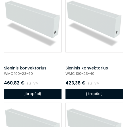
Sieninis konvektorius
Sieninis konvektorius
WMC 100-23-60
WMC 100-23-40
460,82
€
423,38
€
su PVM
su PVM
Į krepšelį
Į krepšelį