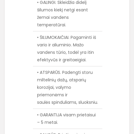
• GALINGI. Skleidžia didelį
šilumos kiekį netgi esant
žemai vandens
temperatūrai.
• ŠILUMOKAIČIAI. Pagaminti iš
vario ir aliuminio. Mažo
vandens tūrio, todėl yra itin
efektyvūs ir greitaeigiai.
• ATSPARŪS. Padengti storu
miltelinių dažų, atsparių
korozijai, valymo
priemonėms ir
saulės spinduliams, sluoksniu.
• GARANTIJA visam prietaisui
– 5 metai.