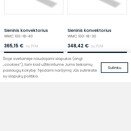
Sieninis konvektorius
Sieninis konvektorius
WMC 100-18-40
WMC 100-18-30
365,15
€
348,42
€
su PVM
su PVM
Į krepšelį
Į krepšelį
Šioje svetainėje naudojami slapukai (angl.
„cookies“), tam kad užtikrintume Jums teikiamų
Sutinku
paslaugų kokybę. Tęsdami naršymą Jūs sutinkate
su slapukų politika.