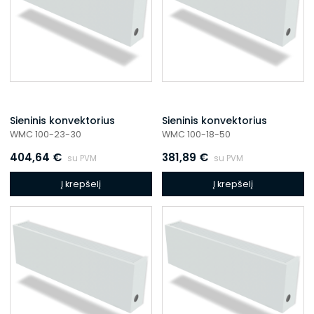
Sieninis konvektorius
Sieninis konvektorius
WMC 100-23-30
WMC 100-18-50
404,64
€
381,89
€
su PVM
su PVM
Į krepšelį
Į krepšelį