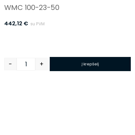
WMC 100-23-50
442,12
€
su PVM
-
+
Į krepšelį
Quantity