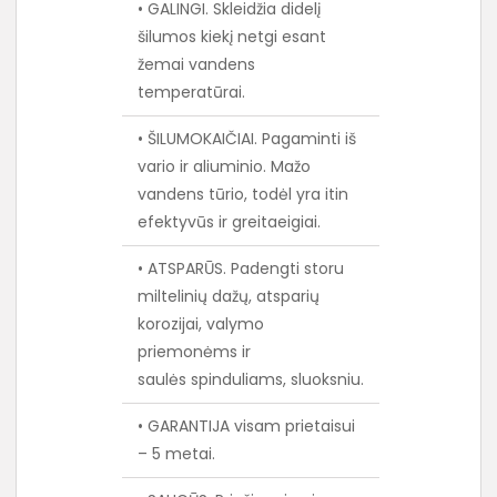
• GALINGI. Skleidžia didelį
šilumos kiekį netgi esant
žemai vandens
temperatūrai.
• ŠILUMOKAIČIAI. Pagaminti iš
vario ir aliuminio. Mažo
vandens tūrio, todėl yra itin
efektyvūs ir greitaeigiai.
• ATSPARŪS. Padengti storu
miltelinių dažų, atsparių
korozijai, valymo
priemonėms ir
saulės spinduliams, sluoksniu.
• GARANTIJA visam prietaisui
– 5 metai.