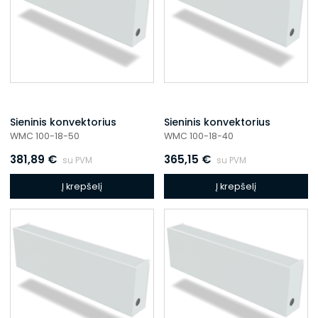
Sieninis konvektorius
Sieninis konvektorius
WMC 100-18-50
WMC 100-18-40
381,89
€
365,15
€
su PVM
su PVM
Į krepšelį
Į krepšelį