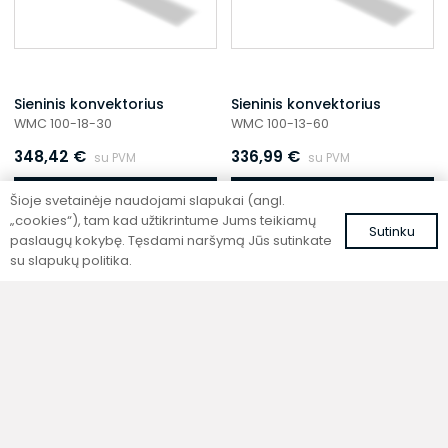
Sieninis konvektorius
Sieninis konvektorius
WMC 100-18-30
WMC 100-13-60
348,42
€
336,99
€
su PVM
su PVM
Į krepšelį
Į krepšelį
Šioje svetainėje naudojami slapukai (angl.
„cookies“), tam kad užtikrintume Jums teikiamų
Sutinku
paslaugų kokybę. Tęsdami naršymą Jūs sutinkate
su slapukų politika.