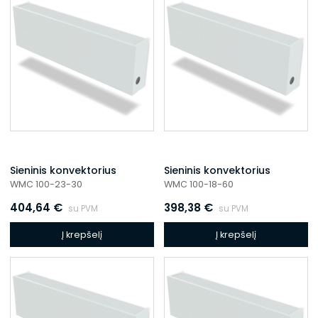
Sieninis konvektorius
Sieninis konvektorius
WMC 100-23-30
WMC 100-18-60
404,64
€
398,38
€
su PVM
su PVM
Į krepšelį
Į krepšelį