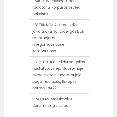
• SAUGŪS. Priešingai nei
radiatorių, korpusai beveik
nekaista.
• BETRIUKŠMIAI. Neskleidžia
jokio triukšmo, todėl gali būti
montuojami
miegamuosiuose
kambariuose.
• SERTIFIKUOTI. Šildymo galios
nustatytos nepriklausomoje
akredituotoje laboratorijoje
pagal naujausią Europos
normą EN422.
• PATIKIMI. Maksimalus
darbinis slėgis 25 bar.