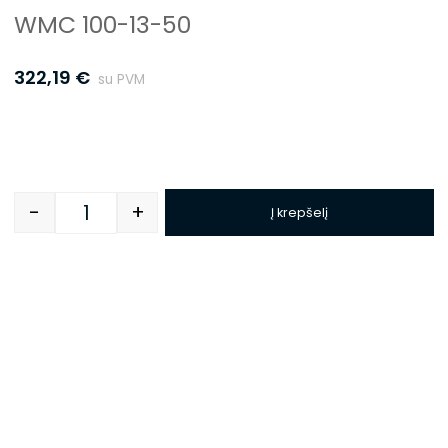
WMC 100-13-50
322,19
€
su PVM
-
+
Į krepšelį
Quantity