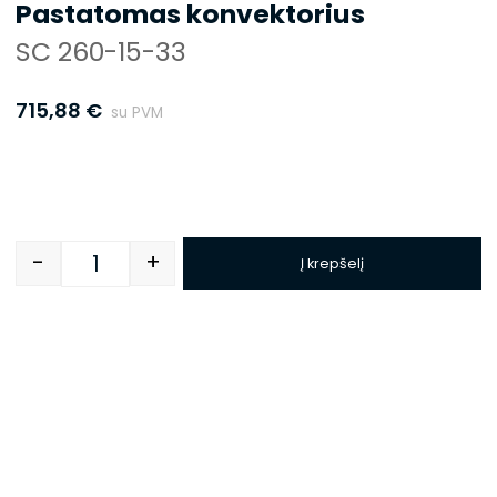
Pastatomas konvektorius
SC 260-15-33
715,88
€
su PVM
-
+
Į krepšelį
Quantity