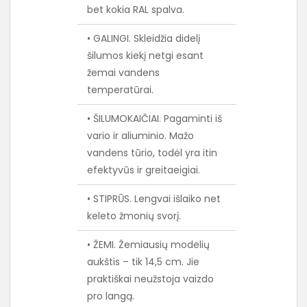
bet kokia RAL spalva.
• GALINGI. Skleidžia didelį
šilumos kiekį netgi esant
žemai vandens
temperatūrai.
• ŠILUMOKAIČIAI. Pagaminti iš
vario ir aliuminio. Mažo
vandens tūrio, todėl yra itin
efektyvūs ir greitaeigiai.
• STIPRŪS. Lengvai išlaiko net
keleto žmonių svorį.
• ŽEMI. Žemiausių modelių
aukštis – tik 14,5 cm. Jie
praktiškai neužstoja vaizdo
pro langą.