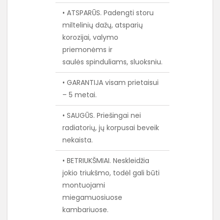
• ATSPARŪS. Padengti storu
miltelinių dažų, atsparių
korozijai, valymo
priemonėms ir
saulės spinduliams, sluoksniu.
• GARANTIJA visam prietaisui
– 5 metai.
• SAUGŪS. Priešingai nei
radiatorių, jų korpusai beveik
nekaista.
• BETRIUKŠMIAI. Neskleidžia
jokio triukšmo, todėl gali būti
montuojami
miegamuosiuose
kambariuose.