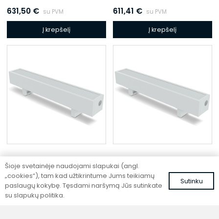
631,50
€
611,41
€
su PVM
su PVM
Į krepšelį
Į krepšelį
Šioje svetainėje naudojami slapukai (angl.
Pastatomas konvektorius
Pastatomas konvektorius
„cookies“), tam kad užtikrintume Jums teikiamų
Sutinku
SC 260-25-14.5
SC 260-15-21.5
paslaugų kokybę. Tęsdami naršymą Jūs sutinkate
su slapukų politika.
567,50
€
498,96
€
su PVM
su PVM
Į krepšelį
Į krepšelį