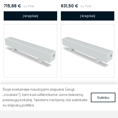
715,88
€
631,50
€
su PVM
su PVM
Į krepšelį
Į krepšelį
Šioje svetainėje naudojami slapukai (angl.
Pastatomas konvektorius
Pastatomas konvektorius
„cookies“), tam kad užtikrintume Jums teikiamų
Sutinku
SC 260-25-14.5
SC 260-15-21.5
paslaugų kokybę. Tęsdami naršymą Jūs sutinkate
su slapukų politika.
567,50
€
498,96
€
su PVM
su PVM
Į krepšelį
Į krepšelį