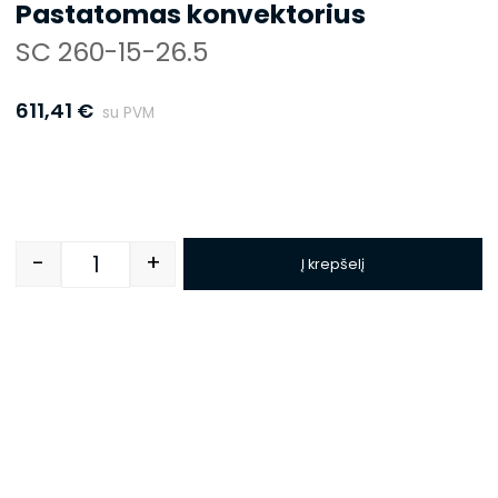
Pastatomas konvektorius
SC 260-15-26.5
611,41
€
su PVM
-
+
Į krepšelį
Quantity