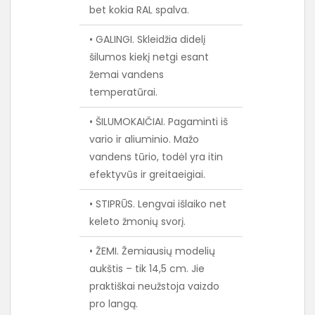
bet kokia RAL spalva.
• GALINGI. Skleidžia didelį
šilumos kiekį netgi esant
žemai vandens
temperatūrai.
• ŠILUMOKAIČIAI. Pagaminti iš
vario ir aliuminio. Mažo
vandens tūrio, todėl yra itin
efektyvūs ir greitaeigiai.
• STIPRŪS. Lengvai išlaiko net
keleto žmonių svorį.
• ŽEMI. Žemiausių modelių
aukštis – tik 14,5 cm. Jie
praktiškai neužstoja vaizdo
pro langą.