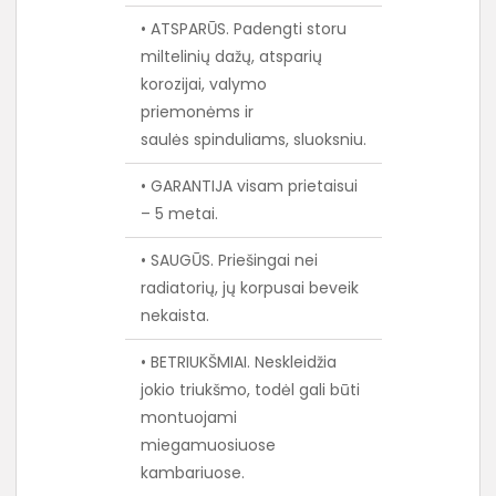
• ATSPARŪS. Padengti storu
miltelinių dažų, atsparių
korozijai, valymo
priemonėms ir
saulės spinduliams, sluoksniu.
• GARANTIJA visam prietaisui
– 5 metai.
• SAUGŪS. Priešingai nei
radiatorių, jų korpusai beveik
nekaista.
• BETRIUKŠMIAI. Neskleidžia
jokio triukšmo, todėl gali būti
montuojami
miegamuosiuose
kambariuose.