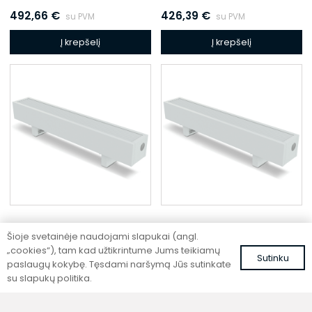
492,66
€
426,39
€
su PVM
su PVM
Į krepšelį
Į krepšelį
Šioje svetainėje naudojami slapukai (angl.
Pastatomas konvektorius
Pastatomas konvektorius
„cookies“), tam kad užtikrintume Jums teikiamų
Sutinku
SC 160-25-14.5
SC 160-15-21.5
paslaugų kokybę. Tęsdami naršymą Jūs sutinkate
su slapukų politika.
397,80
€
355,86
€
su PVM
su PVM
Į krepšelį
Į krepšelį