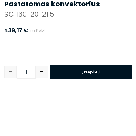
Pastatomas konvektorius
SC 160-20-21.5
439,17
€
su PVM
-
+
Į krepšelį
Quantity