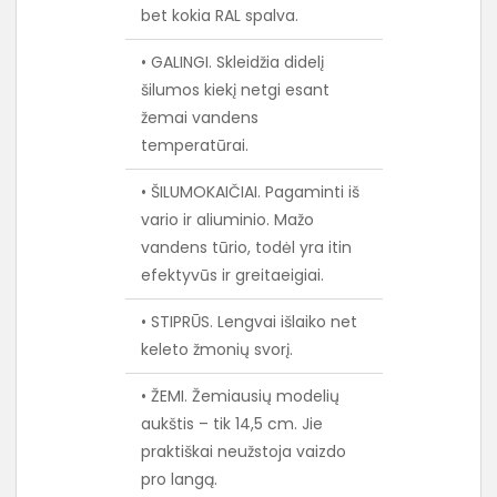
bet kokia RAL spalva.
• GALINGI. Skleidžia didelį
šilumos kiekį netgi esant
žemai vandens
temperatūrai.
• ŠILUMOKAIČIAI. Pagaminti iš
vario ir aliuminio. Mažo
vandens tūrio, todėl yra itin
efektyvūs ir greitaeigiai.
• STIPRŪS. Lengvai išlaiko net
keleto žmonių svorį.
• ŽEMI. Žemiausių modelių
aukštis – tik 14,5 cm. Jie
praktiškai neužstoja vaizdo
pro langą.