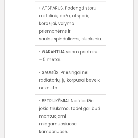
• ATSPARŪS. Padengti storu
miltelinių dažų, atsparių
korozijai, valymo
priemonėms ir
saulės spinduliams, sluoksniu.
• GARANTIJA visam prietaisui
– 5 metai.
• SAUGŪS. Priešingai nei
radiatorių, jų korpusai beveik
nekaista.
• BETRIUKŠMIAI. Neskleidžia
jokio triukšmo, todėl gali būti
montuojami
miegamuosiuose
kambariuose.