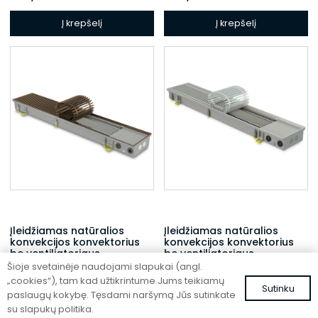
Į krepšelį
Į krepšelį
Įleidžiamas natūralios
Įleidžiamas natūralios
konvekcijos konvektorius
konvekcijos konvektorius
be ventiliatoriaus
be ventiliatoriaus
Šioje svetainėje naudojami slapukai (angl.
FC 220-22-15-AL10
FC 220-22-15-ALS
„cookies“), tam kad užtikrintume Jums teikiamų
Sutinku
639,55
€
614,05
€
su PVM
su PVM
paslaugų kokybę. Tęsdami naršymą Jūs sutinkate
su slapukų politika.
Į krepšelį
Į krepšelį