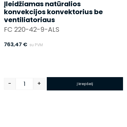
Įleidžiamas natūralios
konvekcijos konvektorius be
ventiliatoriaus
FC 220-42-9-ALS
763,47
€
su PVM
-
+
Į krepšelį
Quantity