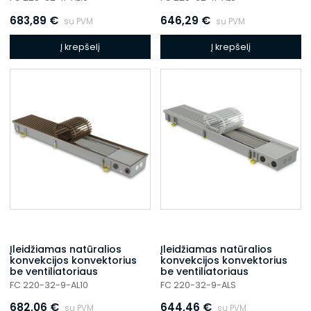
683,89
€
646,29
€
su PVM
su PVM
Į krepšelį
Į krepšelį
Įleidžiamas natūralios
Įleidžiamas natūralios
konvekcijos konvektorius
konvekcijos konvektorius
be ventiliatoriaus
be ventiliatoriaus
FC 220-32-9-AL10
FC 220-32-9-ALS
682,06
€
644,46
€
su PVM
su PVM