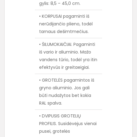
gylis: 8,5 – 45,0 cm.
• KORPUSAI pagaminti iš
nerūdijančio plieno, todėl
tarnaus dešimtmečius.
• ŠILUMOKAIČIAI. Pagaminti
iš vario ir aliuminio. Mažo
vandens tūrio, todėl yra itin
efektyvūs ir greitaeigiai.
• GROTELĖS pagamintos iš
gryno aliuminio. Jos gali
būti nudažytos bet kokia
RAL spalva.
• DVIPUSIS GROTELIŲ
PROFILIS. Susidėvėjus vienai
pusei, grotelės