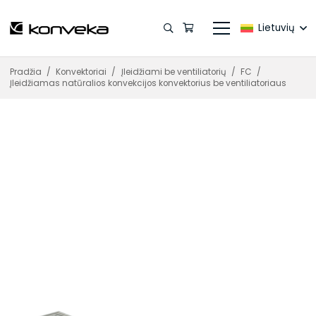
Lietuvių
Pradžia
/
Konvektoriai
/
Įleidžiami be ventiliatorių
/
FC
/
Įleidžiamas natūralios konvekcijos konvektorius be ventiliatoriaus