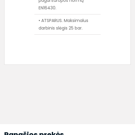
pagal Europos normą
EN16430.
• ATSPARUS. Maksimalus
darbinis slėgis 25 bar.
Panašios prekės