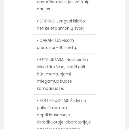
apverčiamos ir jos vėl kaip
naujos.
• STIPRŪS. Lengvai išlaiko
net keleto žmonių svorį.
• GARANTIJA visam
prietaisui – 10 metų.
• BETRIUKŠMIAI. Neskleidžia
jokio triukšmo, todėl gali
būti montuojami
miegamuosiuose
kambariuose.
• SERTIFIKUOTAS. Šildymo
galia išmatuota
nepriklausomoje
akredituotoje laboratorijoje