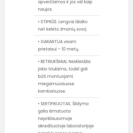
apverčiamos ir jos vėl kaip
naujos.
• STIPRŪS. Lengvai išlaiko
net keleto žmonių svorį.
• GARANTIJA visam
prietaisui – 10 metų.
• BETRIUKŠMIAI. Neskleidžia
jokio triukšmo, todėl gali
būti montuojami
miegamuosiuose
kambariuose.
• SERTIFIKUOTAS. Šildymo
galia išmatuota
nepriklausomoje
akredituotoje laboratorijoje