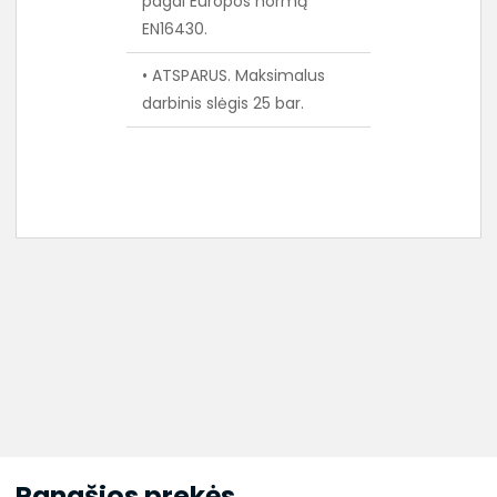
pagal Europos normą
EN16430.
• ATSPARUS. Maksimalus
darbinis slėgis 25 bar.
Panašios prekės