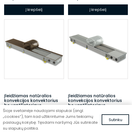
Į krepšelį
Į krepšelį
Įleidžiamas natūralios
Įleidžiamas natūralios
konvekcijos konvektorius
konvekcijos konvektorius
be ventiliatoriaus
be ventiliatoriaus
Šioje svetainėje naudojami slapukai (angl.
FC 220-32-9-AL10
FC 220-22-15-ALS
„cookies“), tam kad užtikrintume Jums teikiamų
Sutinku
682,06
€
614,05
€
su PVM
su PVM
paslaugų kokybę. Tęsdami naršymą Jūs sutinkate
su slapukų politika.
Į krepšelį
Į krepšelį