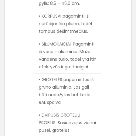
gylis: 8,5 – 45,0 cm.
• KORPUSAI pagaminti iš
nerūdijančio plieno, todėl
tarnaus dešimtmečius.
• ŠILUMOKAIČIAI. Pagaminti
iš vario ir aliuminio. Mažo
vandens tūrio, todėl yra itin
efektyvūs ir greitaeigiai.
• GROTELĖS pagamintos iš
gryno aliuminio. Jos gali
būti nudažytos bet kokia
RAL spalva.
• DVIPUSIS GROTELIŲ
PROFILIS. Susidėvėjus vienai
pusei, grotelės