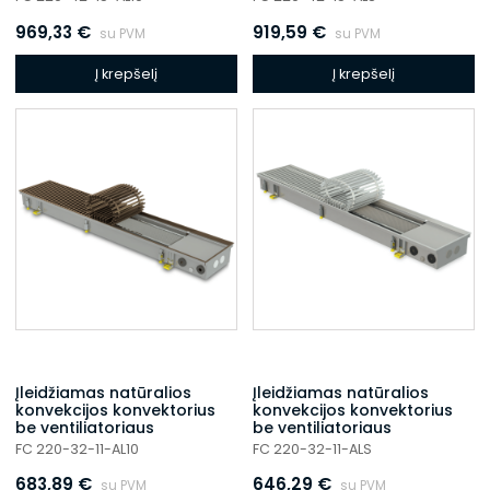
969,33
€
919,59
€
su PVM
su PVM
Į krepšelį
Į krepšelį
Įleidžiamas natūralios
Įleidžiamas natūralios
konvekcijos konvektorius
konvekcijos konvektorius
be ventiliatoriaus
be ventiliatoriaus
FC 220-32-11-AL10
FC 220-32-11-ALS
683,89
€
646,29
€
su PVM
su PVM