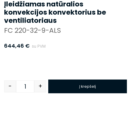
Įleidžiamas natūralios
konvekcijos konvektorius be
ventiliatoriaus
FC 220-32-9-ALS
644,46
€
su PVM
-
+
Į krepšelį
Quantity