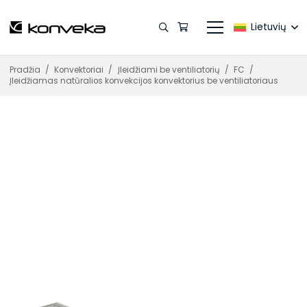
Lietuvių
Pradžia
/
Konvektoriai
/
Įleidžiami be ventiliatorių
/
FC
/
Įleidžiamas natūralios konvekcijos konvektorius be ventiliatoriaus