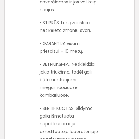
apverčiamos ir jos vėl kaip
naujos.
• STIPRŪS. Lengvai išlaiko
net keleto žmonių svorį.
• GARANTIJA visam
prietaisui – 10 metų.
• BETRIUKŠMIAI. Neskleidžia
jokio triukšmo, todėl gali
būti montuojami
miegamuosiuose
kambariuose.
• SERTIFIKUOTAS. Šildymo
galia išmatuota
nepriklausomoje
akredituotoje laboratorijoje