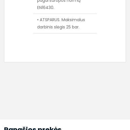
pagal Europos normą
EN16430.
• ATSPARUS. Maksimalus
darbinis slėgis 25 bar.
Panašios prekės