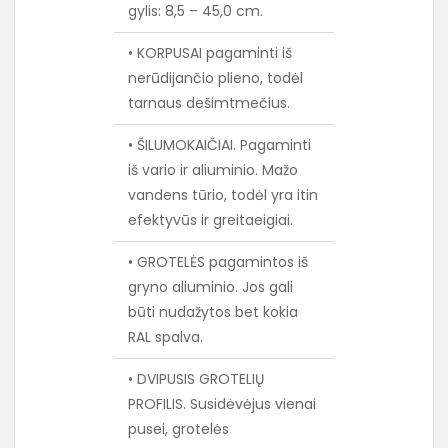
gylis: 8,5 – 45,0 cm.
• KORPUSAI pagaminti iš
nerūdijančio plieno, todėl
tarnaus dešimtmečius.
• ŠILUMOKAIČIAI. Pagaminti
iš vario ir aliuminio. Mažo
vandens tūrio, todėl yra itin
efektyvūs ir greitaeigiai.
• GROTELĖS pagamintos iš
gryno aliuminio. Jos gali
būti nudažytos bet kokia
RAL spalva.
• DVIPUSIS GROTELIŲ
PROFILIS. Susidėvėjus vienai
pusei, grotelės