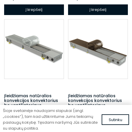
Į krepšelį
Į krepšelį
Įleidžiamas natūralios
Įleidžiamas natūralios
konvekcijos konvektorius
konvekcijos konvektorius
be ventiliatoriaus
be ventiliatoriaus
Šioje svetainėje naudojami slapukai (angl.
FC 180-32-9-ALS
FC 180-22-15-AL10
„cookies“), tam kad užtikrintume Jums teikiamų
Sutinku
565,99
€
560,00
€
su PVM
su PVM
paslaugų kokybę. Tęsdami naršymą Jūs sutinkate
su slapukų politika.
Į krepšelį
Į krepšelį