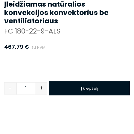
Įleidžiamas natūralios
konvekcijos konvektorius be
ventiliatoriaus
FC 180-22-9-ALS
467,79
€
su PVM
-
+
Į krepšelį
Quantity