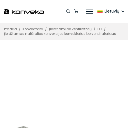
Lietuvių
Pradžia
/
Konvektoriai
/
Įleidžiami be ventiliatorių
/
FC
/
Įleidžiamas natūralios konvekcijos konvektorius be ventiliatoriaus