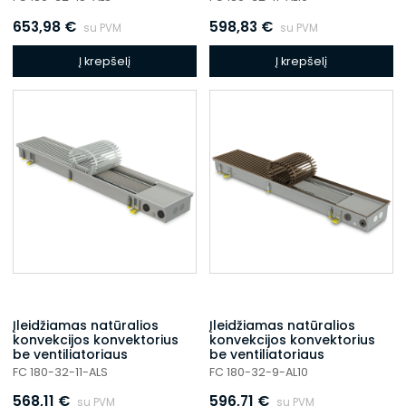
653,98
€
598,83
€
su PVM
su PVM
Į krepšelį
Į krepšelį
Įleidžiamas natūralios
Įleidžiamas natūralios
konvekcijos konvektorius
konvekcijos konvektorius
be ventiliatoriaus
be ventiliatoriaus
FC 180-32-11-ALS
FC 180-32-9-AL10
568,11
€
596,71
€
su PVM
su PVM