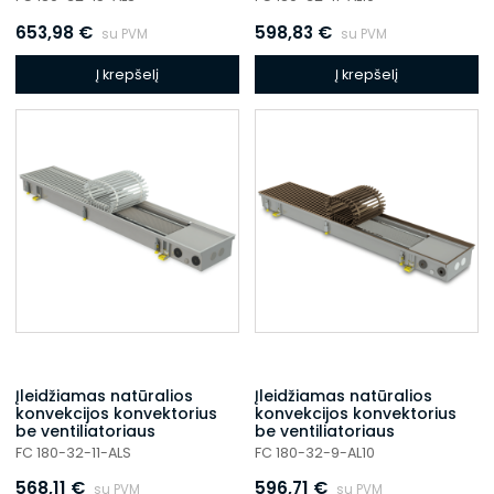
653,98
€
598,83
€
su PVM
su PVM
Į krepšelį
Į krepšelį
Įleidžiamas natūralios
Įleidžiamas natūralios
konvekcijos konvektorius
konvekcijos konvektorius
be ventiliatoriaus
be ventiliatoriaus
FC 180-32-11-ALS
FC 180-32-9-AL10
568,11
€
596,71
€
su PVM
su PVM