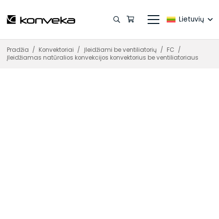
Lietuvių
Pradžia
/
Konvektoriai
/
Įleidžiami be ventiliatorių
/
FC
/
Įleidžiamas natūralios konvekcijos konvektorius be ventiliatoriaus