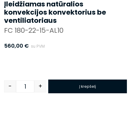
Įleidžiamas natūralios
konvekcijos konvektorius be
ventiliatoriaus
FC 180-22-15-AL10
560,00
€
su PVM
-
+
Į krepšelį
Quantity