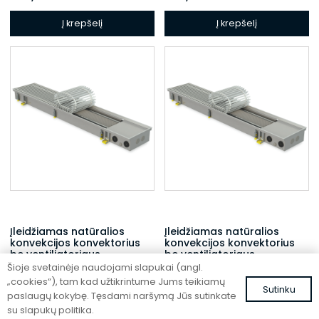
Į krepšelį
Į krepšelį
Įleidžiamas natūralios
Įleidžiamas natūralios
konvekcijos konvektorius
konvekcijos konvektorius
be ventiliatoriaus
be ventiliatoriaus
Šioje svetainėje naudojami slapukai (angl.
FC 180-32-9-ALS
FC 180-22-15-ALS
„cookies“), tam kad užtikrintume Jums teikiamų
Sutinku
565,99
€
539,13
€
su PVM
su PVM
paslaugų kokybę. Tęsdami naršymą Jūs sutinkate
su slapukų politika.
Į krepšelį
Į krepšelį