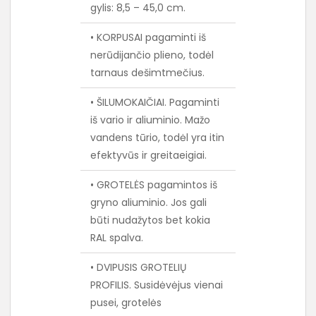
gylis: 8,5 – 45,0 cm.
• KORPUSAI pagaminti iš
nerūdijančio plieno, todėl
tarnaus dešimtmečius.
• ŠILUMOKAIČIAI. Pagaminti
iš vario ir aliuminio. Mažo
vandens tūrio, todėl yra itin
efektyvūs ir greitaeigiai.
• GROTELĖS pagamintos iš
gryno aliuminio. Jos gali
būti nudažytos bet kokia
RAL spalva.
• DVIPUSIS GROTELIŲ
PROFILIS. Susidėvėjus vienai
pusei, grotelės