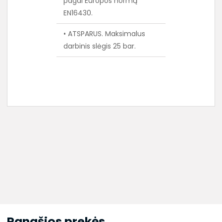
pagal Europos normą
EN16430.
• ATSPARUS. Maksimalus
darbinis slėgis 25 bar.
Panašios prekės