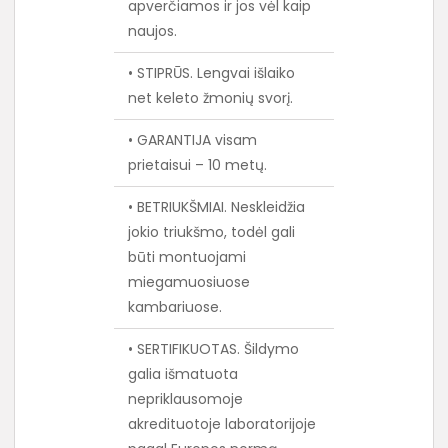
apverčiamos ir jos vėl kaip
naujos.
• STIPRŪS. Lengvai išlaiko
net keleto žmonių svorį.
• GARANTIJA visam
prietaisui – 10 metų.
• BETRIUKŠMIAI. Neskleidžia
jokio triukšmo, todėl gali
būti montuojami
miegamuosiuose
kambariuose.
• SERTIFIKUOTAS. Šildymo
galia išmatuota
nepriklausomoje
akredituotoje laboratorijoje