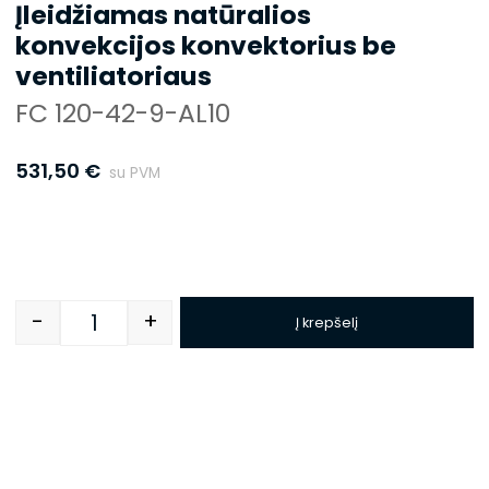
Įleidžiamas natūralios
konvekcijos konvektorius be
ventiliatoriaus
FC 120-42-9-AL10
531,50
€
su PVM
-
+
Į krepšelį
Quantity