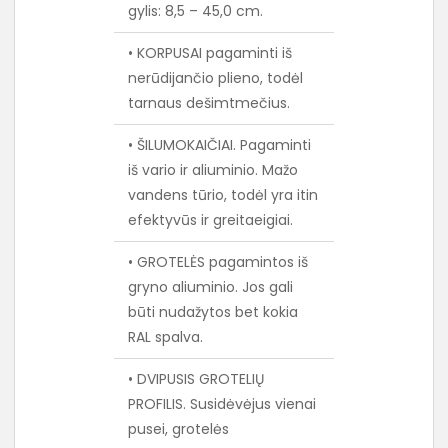
gylis: 8,5 – 45,0 cm.
• KORPUSAI pagaminti iš
nerūdijančio plieno, todėl
tarnaus dešimtmečius.
• ŠILUMOKAIČIAI. Pagaminti
iš vario ir aliuminio. Mažo
vandens tūrio, todėl yra itin
efektyvūs ir greitaeigiai.
• GROTELĖS pagamintos iš
gryno aliuminio. Jos gali
būti nudažytos bet kokia
RAL spalva.
• DVIPUSIS GROTELIŲ
PROFILIS. Susidėvėjus vienai
pusei, grotelės