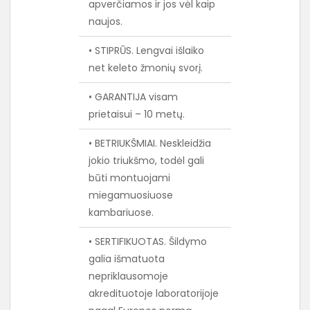
apverčiamos ir jos vėl kaip
naujos.
• STIPRŪS. Lengvai išlaiko
net keleto žmonių svorį.
• GARANTIJA visam
prietaisui – 10 metų.
• BETRIUKŠMIAI. Neskleidžia
jokio triukšmo, todėl gali
būti montuojami
miegamuosiuose
kambariuose.
• SERTIFIKUOTAS. Šildymo
galia išmatuota
nepriklausomoje
akredituotoje laboratorijoje