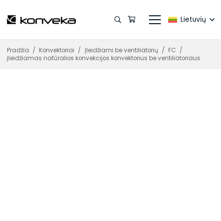
Lietuvių
Pradžia
/
Konvektoriai
/
Įleidžiami be ventiliatorių
/
FC
/
Įleidžiamas natūralios konvekcijos konvektorius be ventiliatoriaus