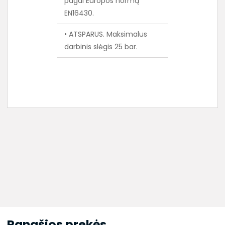
pagal Europos normą
EN16430.
• ATSPARUS. Maksimalus
darbinis slėgis 25 bar.
Panašios prekės