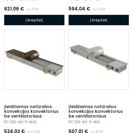
621,06
€
594,04
€
su PVM
su PVM
Į krepšelį
Į krepšelį
Įleidžiamas natūralios
Įleidžiamas natūralios
konvekcijos konvektorius
konvekcijos konvektorius
be ventiliatoriaus
be ventiliatoriaus
FC 120-42-11-AL10
FC 120-42-11-ALS
534,03
€
507,01
€
su PVM
su PVM