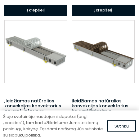
Į krepšelį
Į krepšelį
Įleidžiamas natūralios
Įleidžiamas natūralios
konvekcijos konvektorius
konvekcijos konvektorius
be ventiliatoriaus
be ventiliatoriaus
Šioje svetainėje naudojami slapukai (angl.
FC 120-42-9-ALS
FC 120-22-15-AL10
„cookies“), tam kad užtikrintume Jums teikiamų
Sutinku
504,49
€
434,23
€
su PVM
su PVM
paslaugų kokybę. Tęsdami naršymą Jūs sutinkate
su slapukų politika.
Į krepšelį
Į krepšelį