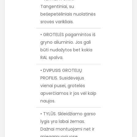
Tangentiniai, su
bešepetėliniais nuolatinės
srovės varikliais.
• GROTELĖS pagamintos iš
gryno aliuminio. Jos gali
būti nudažytos bet kokia
RAL spalva.
• DVIPUSIS GROTELIŲ
PROFILIS. Susidėvėjus
vienai pusei, grotelės
apverčiamos ir jos vėl kaip
naujos.
• TYLŪS. Skleidžiamo garso
lygis yra labai žemas.
Dažnai montuojami net ir
miegamuosiuose