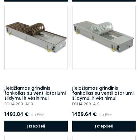
Įleidžiamas grindinis
Įleidžiamas grindinis
fankoilas su ventiliatoriumi
fankoilas su ventiliatoriumi
šildymui ir vėsinimui
šildymui ir vėsinimui
FCH4 200-AL10
FCH4 200-ALS
1493,84
€
1459,64
€
su PVM
su PVM
Į krepšelį
Į krepšelį