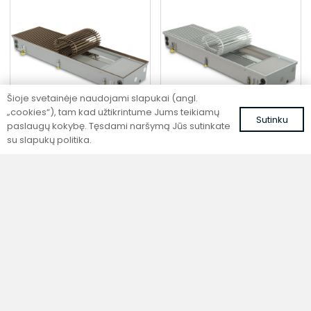
Šioje svetainėje naudojami slapukai (angl.
„cookies“), tam kad užtikrintume Jums teikiamų
Sutinku
paslaugų kokybę. Tęsdami naršymą Jūs sutinkate
su slapukų politika.
Įleidžiamas grindinis
Įleidžiamas grindinis
fankoilas su ventiliatoriumi
fankoilas su ventiliatoriumi
šildymui ir vėsinimui
šildymui ir vėsinimui
FCH4 170-AL10
FCH4 170-ALS
1277,00
€
1247,99
€
su PVM
su PVM
Į krepšelį
Į krepšelį