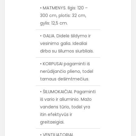
• MATMENYS. Ilgis: 120 –
300 cm, plotis: 32 cm,
gylis: 12,5 cm.
• GALIA. Didelė šildymo ir
vėsinimo galia. Idealiai
dirba su šilumos siurbliais.
• KORPUSAI pagaminti iš
nerūdijančio plieno, todėl
tarnaus dešimtmečius.
• ŠILUMOKAIČIAI. Pagaminti
iš vario ir aliuminio. Mažo
vandens tūrio, todėl yra
itin efektyvūs ir
greitaeigiai.
• VENTILIATORIAI.