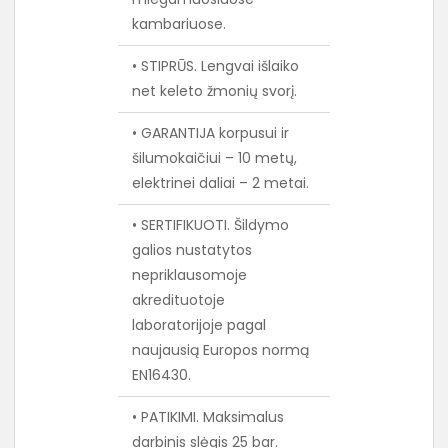
kambariuose.
• STIPRŪS. Lengvai išlaiko
net keleto žmonių svorį.
• GARANTIJA korpusui ir
šilumokaičiui – 10 metų,
elektrinei daliai – 2 metai.
• SERTIFIKUOTI. Šildymo
galios nustatytos
nepriklausomoje
akredituotoje
laboratorijoje pagal
naujausią Europos normą
EN16430.
• PATIKIMI. Maksimalus
darbinis slėgis 25 bar.