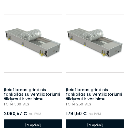
Įleidžiamas grindinis
Įleidžiamas grindinis
fankoilas su ventiliatoriumi
fankoilas su ventiliatoriumi
šildymui ir vėsinimui
šildymui ir vėsinimui
FCH4 300-ALS
FCH4 250-ALS
2090,57
€
1791,50
€
su PVM
su PVM
Į krepšelį
Į krepšelį