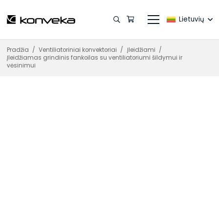
Lietuvių
Pradžia
/
Ventiliatoriniai konvektoriai
/
Įleidžiami
/
Įleidžiamas grindinis fankoilas su ventiliatoriumi šildymui ir
vėsinimui