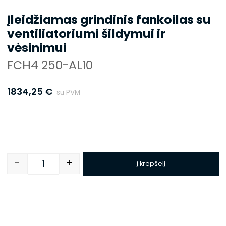
Įleidžiamas grindinis fankoilas su
ventiliatoriumi šildymui ir
vėsinimui
FCH4 250-AL10
1834,25
€
su PVM
-
+
Į krepšelį
Quantity