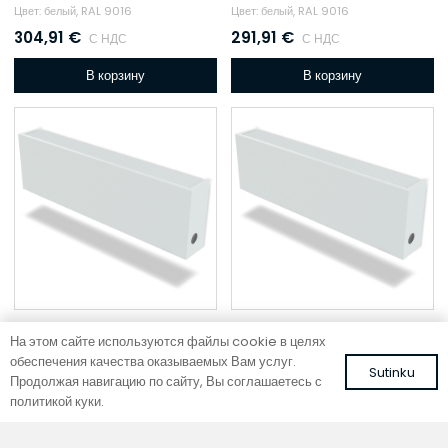
Цвет: белый, RAL 9016
Цвет: белый, RAL 9016
304,91
€
291,91
€
С НДС
С НДС
В корзину
В корзину
На этом сайте используются файлы cookie в целях
обеспечения качества оказываемых Вам услуг.
Настенный фанкойл
Настенный фанкойл
Sutinku
Продолжая навигацию по сайту, Вы соглашаетесь с
WMC 60-13-60
WMC 60-13-50
политикой куки.
Цвет: белый, RAL 9016
Цвет: белый, RAL 9016
275,01
€
263,95
€
С НДС
С НДС