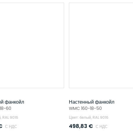
й фанкойл
Настенный фанкойл
18-60
WMC 160-18-50
, RAL 9016
Цвет: белый, RAL 9016
€
498,83
€
С НДС
С НДС