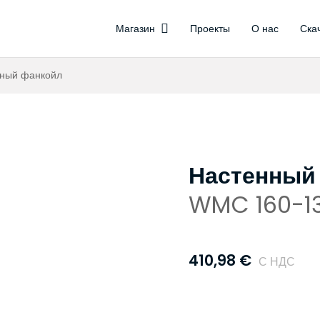
Магазин
Проекты
О нас
Ска
Управление обогревом
Беспроводные цен
Беспроводные т
Термоэлектрические при
ный фанкойл
Настенный
WMC 160-1
410,98
€
С НДС