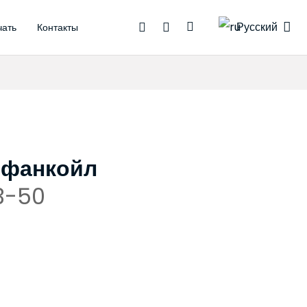
Русский
чать
Контакты
трали
ермостаты
воды
 фанкойл
3-50