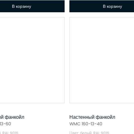
В корзину
В корзину
й фанкойл
Настенный фанкойл
13-60
WMC 160-13-40
, RAL 9016
Цвет: белый, RAL 9016