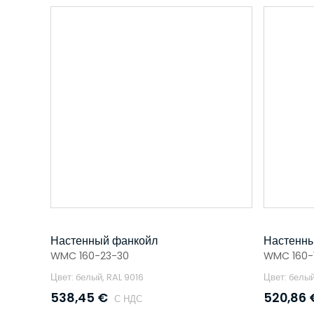
Настенный фанкойл
Настенны
WMC 160-23-30
WMC 160-
Цвет: белый, RAL 9016
Цвет: белый
538,45
€
520,86
С НДС