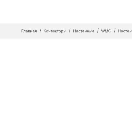
Встроенные с вентиляторами
Встроенные без вентиляторов
Главная
/
Конвекторы
/
Настенные
/
WMC
/
Настен