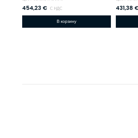
454,23
€
431,38
С НДС
В корзину