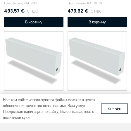
Цвет: белый, RAL 9016
Цвет: белый, RAL 9016
493,57
€
479,62
€
С НДС
С НДС
В корзину
В корзину
На этом сайте используются файлы cookie в целях
обеспечения качества оказываемых Вам услуг.
Настенный фанкойл
Настенный фанкойл
Sutinku
Продолжая навигацию по сайту, Вы соглашаетесь с
WMC 140-18-50
WMC 140-18-40
политикой куки.
Цвет: белый, RAL 9016
Цвет: белый, RAL 9016
459,44
€
438,99
€
С НДС
С НДС