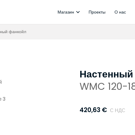
Магазин
Проекты
О нас
рами
в
Управление обогр
Беспров
Термоэлектр
ный фанкойл
Настенный
WMC 120-1
420,63
€
С НДС