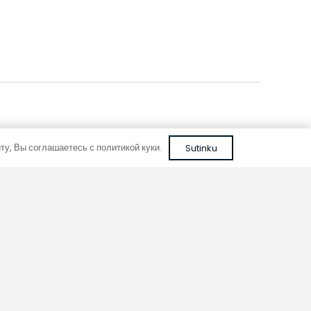
у, Вы соглашаетесь с политикой куки.
Sutinku
Надежное качество
При разработке приборов мы не применяем
дешевые, не проверенные решения или
ненадежные материалы.