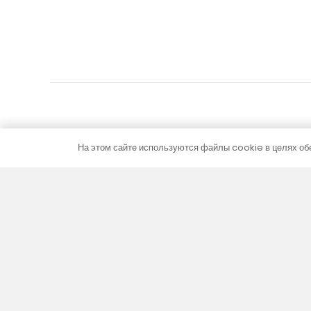
На этом сайте используются файлы cookie в целях обе
5–10-летняя гарантия
На всю продукцию (кроме электрической части)
даем 5–10-летнюю гарантию без дополнительных
сборов.