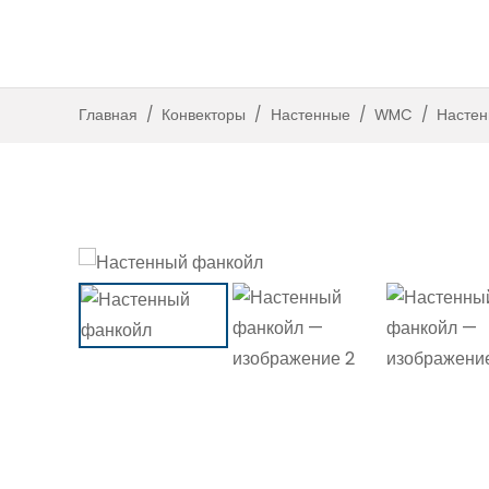
Встроенные с вентилято
Встроенные без вентиляторо
Главная
/
Конвекторы
/
Настенные
/
WMC
/
Настен