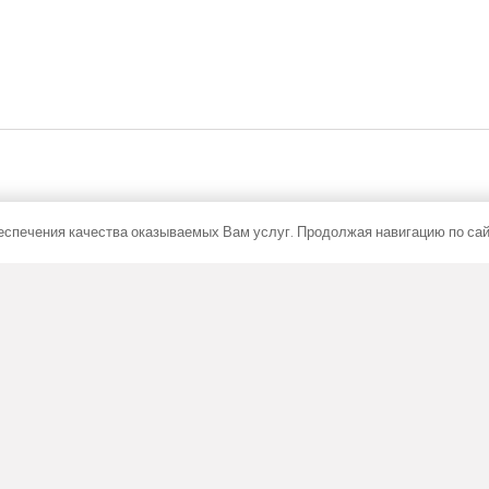
спечения качества оказываемых Вам услуг. Продолжая навигацию по сайт
Сертификация
Мощности всех продуктов установлены в
аккредитованных лабораториях по стандартам.