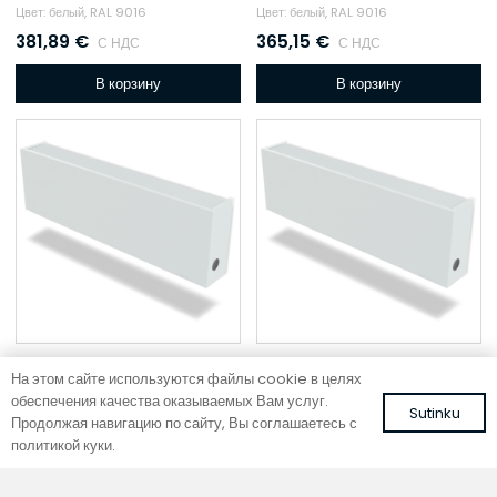
Цвет: белый, RAL 9016
Цвет: белый, RAL 9016
381,89
€
365,15
€
С НДС
С НДС
В корзину
В корзину
На этом сайте используются файлы cookie в целях
обеспечения качества оказываемых Вам услуг.
Настенный фанкойл
Настенный фанкойл
Sutinku
Продолжая навигацию по сайту, Вы соглашаетесь с
WMC 100-18-30
WMC 100-13-60
политикой куки.
Цвет: белый, RAL 9016
Цвет: белый, RAL 9016
348,42
€
336,99
€
С НДС
С НДС