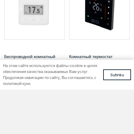
Беспроводной комнатный
Комнатный термостат
термостат
TW 230/16 Juodas
На этом сайте используются файлы cookie в целях
INK Baltas
Цвет: черный
обеспечения качества оказываемых Вам услуг.
Sutinku
Цвет: белый
Продолжая навигацию по сайту, Вы соглашаетесь с
94,53
€
С НДС
106,79
€
политикой куки.
С НДС
В корзину
В корзину