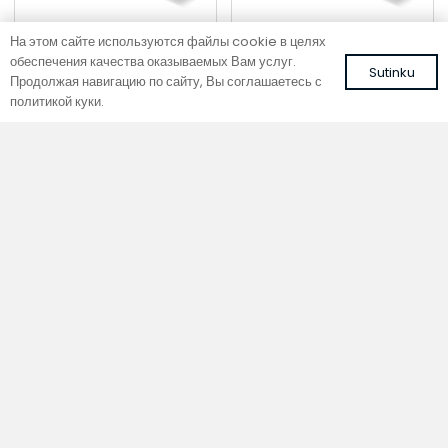
На этом сайте используются файлы cookie в целях
обеспечения качества оказываемых Вам услуг.
Sutinku
Продолжая навигацию по сайту, Вы соглашаетесь с
политикой куки.
Напольный конвектор
Напольный конвектор
SC 280-20-21.5
SC 280-15-26.5
Цвет: белый, RAL 9016
Цвет: белый, RAL 9016
666,67
€
645,33
€
С НДС
С НДС
В корзину
В корзину