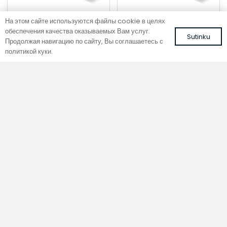
На этом сайте используются файлы cookie в целях
обеспечения качества оказываемых Вам услуг.
Sutinku
Продолжая навигацию по сайту, Вы соглашаетесь с
политикой куки.
Напольный конвектор
Напольный конвектор
SC 140-15-26.5
SC 140-15-21.5
Цвет: белый, RAL 9016
Цвет: белый, RAL 9016
392,42
€
330,03
€
С НДС
С НДС
В корзину
В корзину