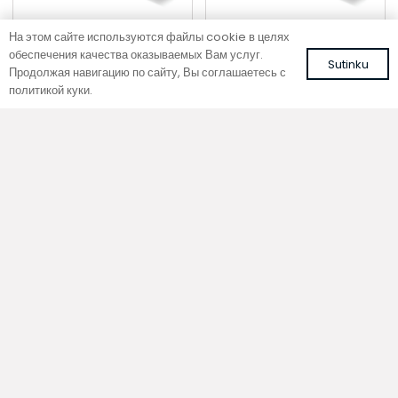
На этом сайте используются файлы cookie в целях
обеспечения качества оказываемых Вам услуг.
Sutinku
Продолжая навигацию по сайту, Вы соглашаетесь с
политикой куки.
Напольный конвектор
Напольный конвектор
SC 120-25-14.5
SC 120-20-14.5
Цвет: белый, RAL 9016
Цвет: белый, RAL 9016
336,42
€
304,69
€
С НДС
С НДС
В корзину
В корзину