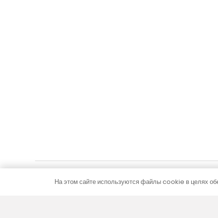
FC 280-42-9-AL10
FC 280-32
с рулонной решеткой из алюминия коричневого
с рулонной
цвета
цвета
984,90
€
955,57
С НДС
В корзину
На этом сайте используются файлы cookie в целях обе