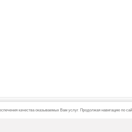
-15-AL10
FC 280-32-15-ALS
 решеткой из алюминия коричневого
с рулонной решеткой из алюминия 
цвета
€
907,68
€
С НДС
С НДС
В корзину
В корзину
спечения качества оказываемых Вам услуг. Продолжая навигацию по сайт