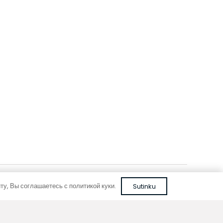
FC 280-22-9-AL10
серебряного
с рулонной решеткой из алюминия коричневого
цвета
657,83
€
С НДС
В корзину
у, Вы соглашаетесь с политикой куки.
Sutinku