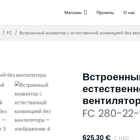
Магазин
Проекты
О нас
иляторами
ляторов
Управление о
Бе
Тер
/
FC
/
Встроенный конвектор с естественной конвекцией без ве
Встроенный
естественн
вентилято
FC 280-22-
625,30
€
С НДС