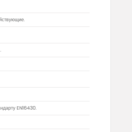
йствующие.
.
ндарту EN16430.