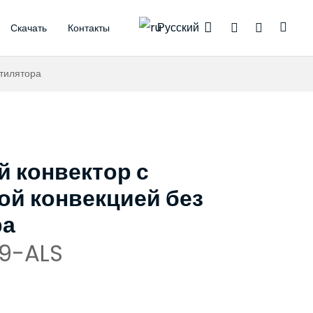
Русский
Скачать
Контакты
богревом
спроводные термостаты
моэлектрические приводы
нтилятора
 конвектор с
ой конвекцией без
ра
9-ALS