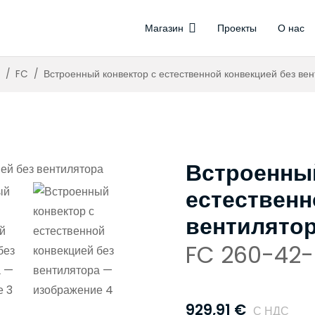
Магазин
Проекты
О нас
иляторами
ляторов
Управление о
Бе
Тер
/
FC
/
Встроенный конвектор с естественной конвекцией без ве
Встроенный
естественн
вентилято
FC 260-42-
929,91
€
С НДС