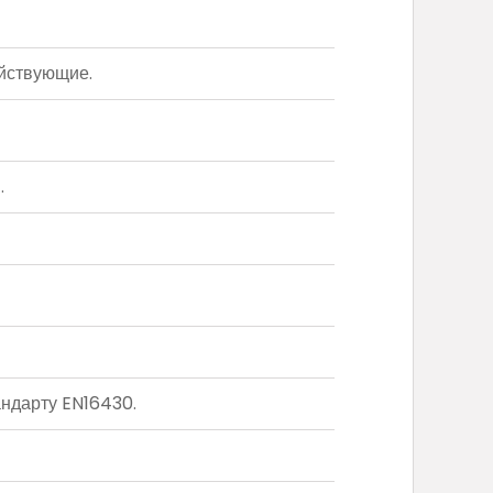
йствующие.
.
ндарту EN16430.