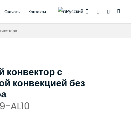
Русский
Скачать
Контакты
богревом
спроводные термостаты
моэлектрические приводы
нтилятора
 конвектор с
ой конвекцией без
ра
9-AL10