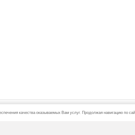
-15-AL10
FC 260-22-9-AL10
 решеткой из алюминия коричневого
с рулонной решеткой из алюминия 
цвета
€
625,11
€
С НДС
С НДС
В корзину
В корзину
спечения качества оказываемых Вам услуг. Продолжая навигацию по сайт