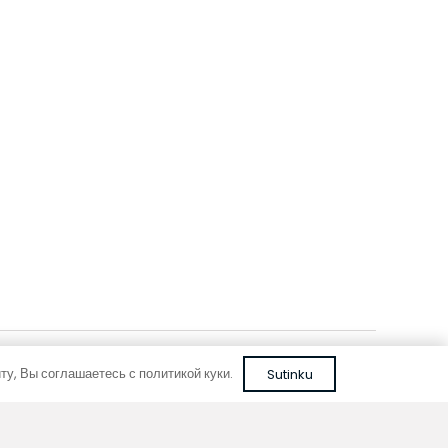
FC 260-22-9-ALS
коричневого
с рулонной решеткой из алюминия серебряного
цвета
594,96
€
С НДС
В корзину
у, Вы соглашаетесь с политикой куки.
Sutinku