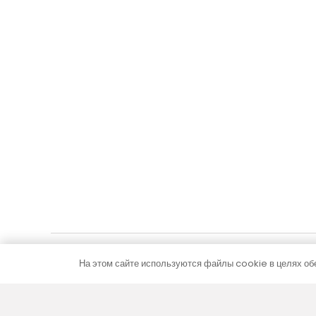
FC 260-42-9-ALS
FC 260-32
с рулонной решеткой из алюминия серебряного
с рулонной
цвета
цвета
871,07
€
902,93
С НДС
В корзину
На этом сайте используются файлы cookie в целях обе