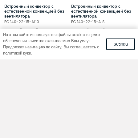
Встроенный конвектор с
Встроенный конвектор с
естественной конвекцией без
естественной конвекцией без
вентилятора
вентилятора
FC 140-22-15-AL10
FC 140-22-15-ALS
с рулонной решеткой из алюминия
с рулонной решеткой из алюминия
На этом сайте используются файлы cookie в целях
коричневого цвета
серебряного цвета
обеспечения качества оказываемых Вам услуг.
474,04
€
457,85
€
Sutinku
С НДС
С НДС
Продолжая навигацию по сайту, Вы соглашаетесь с
политикой куки.
В корзину
В корзину