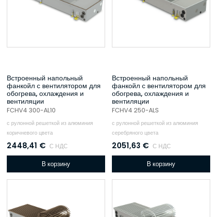
Встроенный напольный
Встроенный напольный
фанкойл с вентилятором для
фанкойл с вентилятором для
обогрева, охлаждения и
обогрева, охлаждения и
вентиляции
вентиляции
FCHV4 300-AL10
FCHV4 250-ALS
с рулонной решеткой из алюминия
с рулонной решеткой из алюминия
коричневого цвета
серебряного цвета
2448,41
€
2051,63
€
С НДС
С НДС
В корзину
В корзину