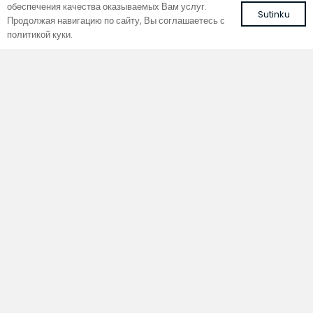
обеспечения качества оказываемых Вам услуг.
Sutinku
Продолжая навигацию по сайту, Вы соглашаетесь с
политикой куки.
Встроенный напольный
Встроенный напольный
фанкойл с вентилятором для
фанкойл с вентилятором для
обогрева, охлаждения и
обогрева, охлаждения и
вентиляции
вентиляции
FCHV4 170-AL10
FCHV4 170-ALS
с рулонной решеткой из алюминия
с рулонной решеткой из алюминия
коричневого цвета
серебряного цвета
1479,75
€
1446,99
€
С НДС
С НДС
В корзину
В корзину