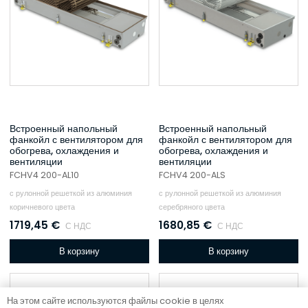
Встроенный напольный
Встроенный напольный
фанкойл с вентилятором для
фанкойл с вентилятором для
обогрева, охлаждения и
обогрева, охлаждения и
вентиляции
вентиляции
FCHV4 200-AL10
FCHV4 200-ALS
с рулонной решеткой из алюминия
с рулонной решеткой из алюминия
коричневого цвета
серебряного цвета
1719,45
€
1680,85
€
С НДС
С НДС
В корзину
В корзину
На этом сайте используются файлы cookie в целях