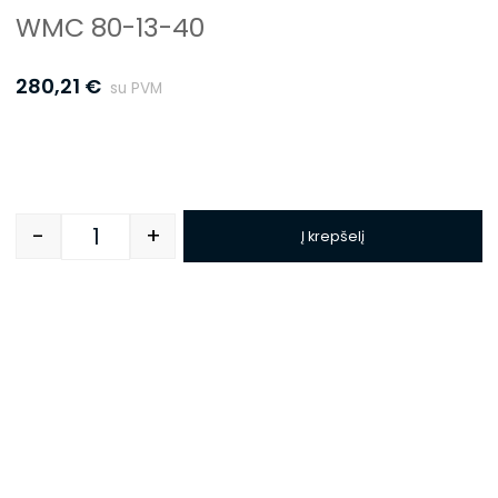
WMC 80-13-40
280,21
€
su PVM
-
+
Į krepšelį
Quantity