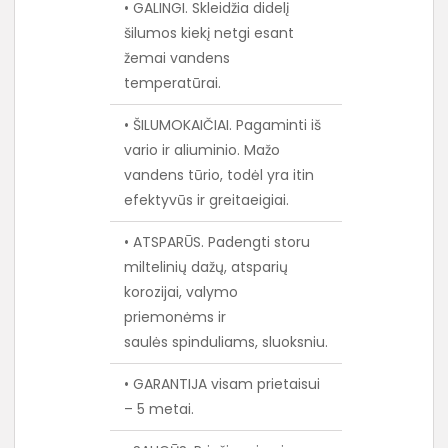
• GALINGI. Skleidžia didelį
šilumos kiekį netgi esant
žemai vandens
temperatūrai.
• ŠILUMOKAIČIAI. Pagaminti iš
vario ir aliuminio. Mažo
vandens tūrio, todėl yra itin
efektyvūs ir greitaeigiai.
• ATSPARŪS. Padengti storu
miltelinių dažų, atsparių
korozijai, valymo
priemonėms ir
saulės spinduliams, sluoksniu.
• GARANTIJA visam prietaisui
– 5 metai.