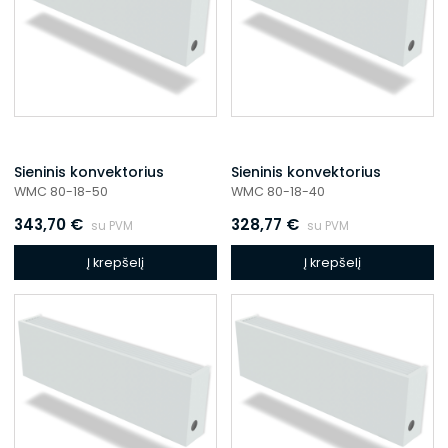
Sieninis konvektorius
Sieninis konvektorius
WMC 80-18-50
WMC 80-18-40
343,70
€
328,77
€
su PVM
su PVM
Į krepšelį
Į krepšelį