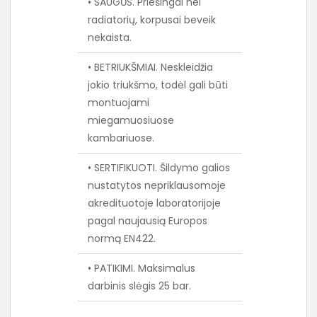
• SAUGŪS. Priešingai nei
radiatorių, korpusai beveik
nekaista.
• BETRIUKŠMIAI. Neskleidžia
jokio triukšmo, todėl gali būti
montuojami
miegamuosiuose
kambariuose.
• SERTIFIKUOTI. Šildymo galios
nustatytos nepriklausomoje
akredituotoje laboratorijoje
pagal naujausią Europos
normą EN422.
• PATIKIMI. Maksimalus
darbinis slėgis 25 bar.