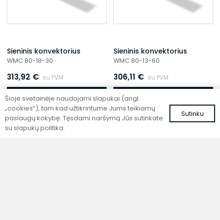
Sieninis konvektorius
Sieninis konvektorius
WMC 80-18-30
WMC 80-13-60
313,92
€
306,11
€
su PVM
su PVM
Į krepšelį
Į krepšelį
Šioje svetainėje naudojami slapukai (angl.
„cookies“), tam kad užtikrintume Jums teikiamų
Sutinku
paslaugų kokybę. Tęsdami naršymą Jūs sutinkate
su slapukų politika.