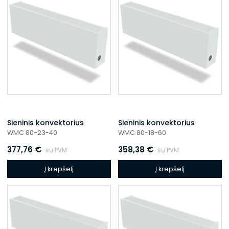
Sieninis konvektorius
Sieninis konvektorius
WMC 80-23-40
WMC 80-18-60
377,76
€
358,38
€
su PVM
su PVM
Į krepšelį
Į krepšelį