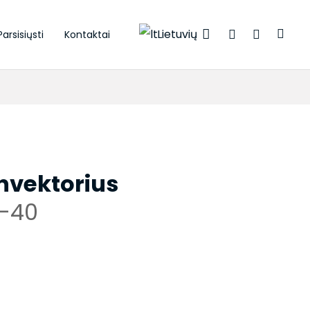
Lietuvių
Parsisiųsti
Kontaktai
onvektorius
-40