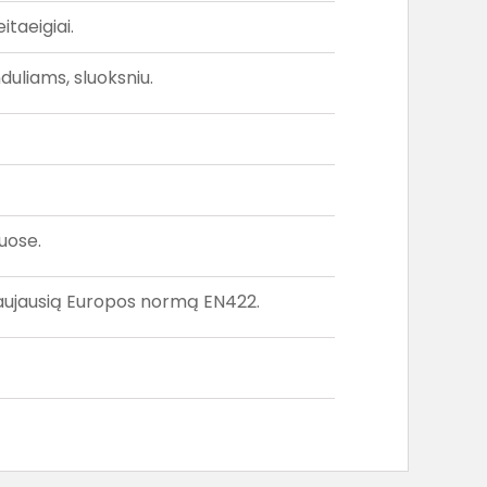
itaeigiai.
duliams, sluoksniu.
uose.
naujausią Europos normą EN422.