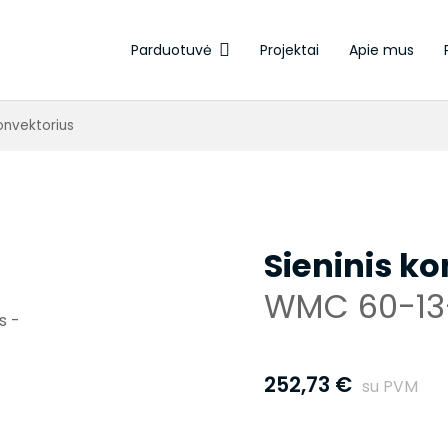
Parduotuvė
Projektai
Apie mus
Elektroterminės pavaros
konvektorius
Sieninis k
WMC 60-13
252,73
€
su PVM