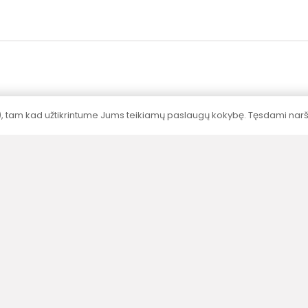
), tam kad užtikrintume Jums teikiamų paslaugų kokybę. Tęsdami naršy
Sertifikavimas
Visų produktų galingumai nustatyti
akredituotose laboratorijose pagal standartus.