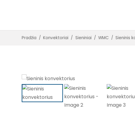
Įleidžiami su ventiliatoriais
Įleidžiami be ventiliatorių
Pradžia
/
Konvektoriai
/
Sieniniai
/
WMC
/
Sieninis 