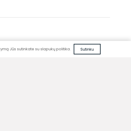
mą Jūs sutinkate su slapukų politika.
Sutinku
Patikima kokybė
Kurdami prietaisus nenaudojame pigių,
nepatikrintų sprendimų ar nepatikimų
medžiagų.