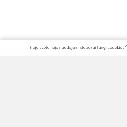
Šioje svetainėje naudojami slapukai (angl. „cookies“
5–10 metų garantija
Visai produkcijai (išskyrus elektrinę dalį)
suteikiame 5–10 metų garantija be papildomų
mokesčių.