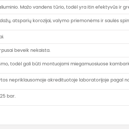
liuminio. Mažo vandens tūrio, todėl yra itin efektyvūs ir gre
dažų, atsparių korozijai, valymo priemonėms ir saulės spin
i.
orpusai beveik nekaista.
iukšmo, todėl gali būti montuojami miegamuosiuose kambari
tytos nepriklausomoje akredituotoje laboratorijoje pagal 
 25 bar.