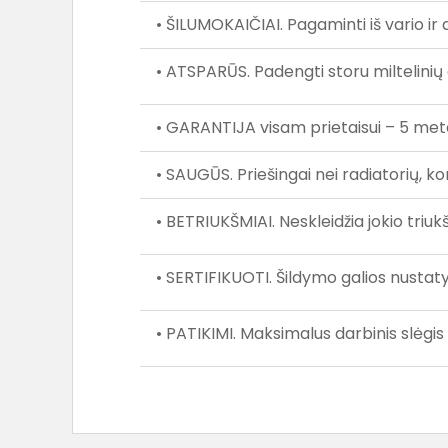
• ŠILUMOKAIČIAI. Pagaminti iš vario ir a
• ATSPARŪS. Padengti storu miltelinių 
• GARANTIJA visam prietaisui – 5 meta
• SAUGŪS. Priešingai nei radiatorių, k
• BETRIUKŠMIAI. Neskleidžia jokio tr
• SERTIFIKUOTI. Šildymo galios nusta
• PATIKIMI. Maksimalus darbinis slėgis