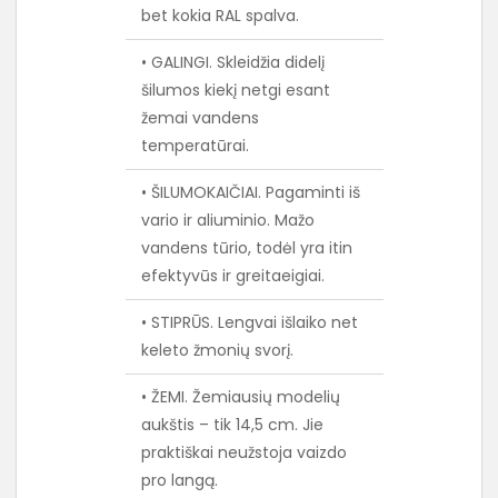
bet kokia RAL spalva.
• GALINGI. Skleidžia didelį
šilumos kiekį netgi esant
žemai vandens
temperatūrai.
• ŠILUMOKAIČIAI. Pagaminti iš
vario ir aliuminio. Mažo
vandens tūrio, todėl yra itin
efektyvūs ir greitaeigiai.
• STIPRŪS. Lengvai išlaiko net
keleto žmonių svorį.
• ŽEMI. Žemiausių modelių
aukštis – tik 14,5 cm. Jie
praktiškai neužstoja vaizdo
pro langą.