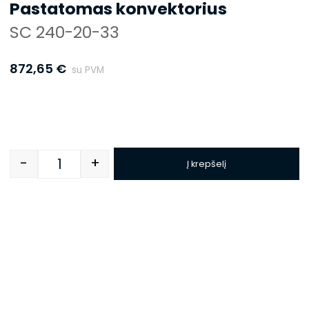
Pastatomas konvektorius
SC 240-20-33
872,65
€
su PVM
-
+
Į krepšelį
Quantity