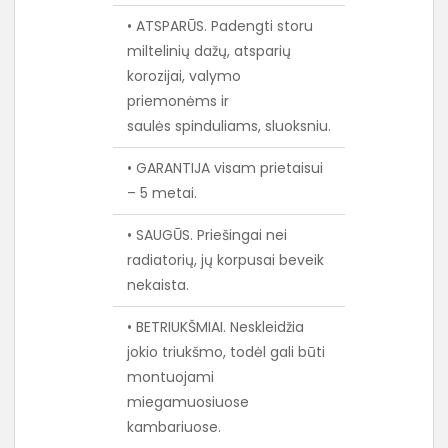
• ATSPARŪS. Padengti storu
miltelinių dažų, atsparių
korozijai, valymo
priemonėms ir
saulės spinduliams, sluoksniu.
• GARANTIJA visam prietaisui
– 5 metai.
• SAUGŪS. Priešingai nei
radiatorių, jų korpusai beveik
nekaista.
• BETRIUKŠMIAI. Neskleidžia
jokio triukšmo, todėl gali būti
montuojami
miegamuosiuose
kambariuose.