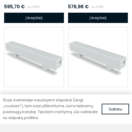
595,70
€
576,96
€
su PVM
su PVM
Į krepšelį
Į krepšelį
Šioje svetainėje naudojami slapukai (angl.
Pastatomas konvektorius
Pastatomas konvektorius
„cookies“), tam kad užtikrintume Jums teikiamų
Sutinku
SC 240-25-14.5
SC 240-15-21.5
paslaugų kokybę. Tęsdami naršymą Jūs sutinkate
su slapukų politika.
536,33
€
472,70
€
su PVM
su PVM
Į krepšelį
Į krepšelį