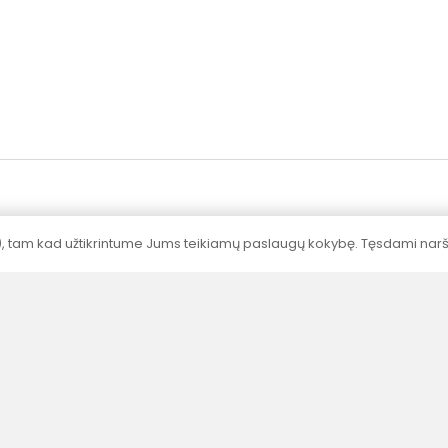
), tam kad užtikrintume Jums teikiamų paslaugų kokybę. Tęsdami naršy
Sertifikavimas
Visų produktų galingumai nustatyti
akredituotose laboratorijose pagal standartus.