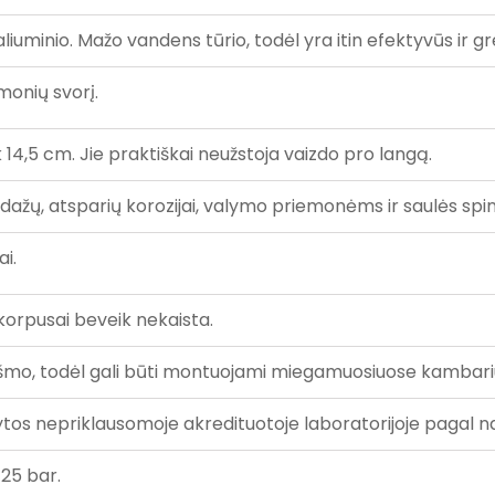
aliuminio. Mažo vandens tūrio, todėl yra itin efektyvūs ir gre
monių svorį.
k 14,5 cm. Jie praktiškai neužstoja vaizdo pro langą.
 dažų, atsparių korozijai, valymo priemonėms ir saulės spin
i.
 korpusai beveik nekaista.
iukšmo, todėl gali būti montuojami miegamuosiuose kambari
tytos nepriklausomoje akredituotoje laboratorijoje pagal
 25 bar.