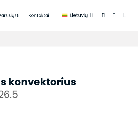
Lietuvių
Parsisiųsti
Kontaktai
s konvektorius
26.5