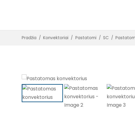
Įleidžiami su ventiliatoriais
Įleidžiami be ventiliatorių
Pradžia
/
Konvektoriai
/
Pastatomi
/
SC
/
Pastatom