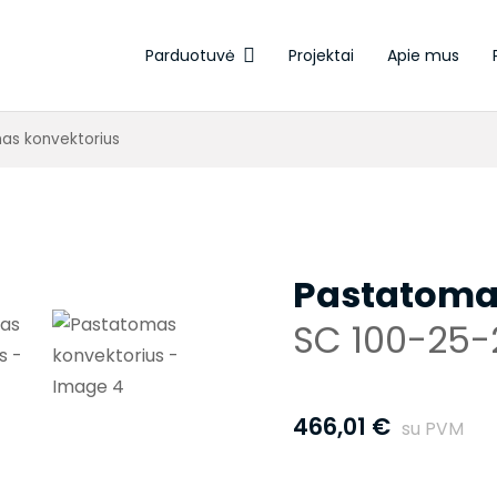
Parduotuvė
Projektai
Apie mus
Elektroterminės pavaros
as konvektorius
Pastatoma
SC 100-25-
466,01
€
su PVM