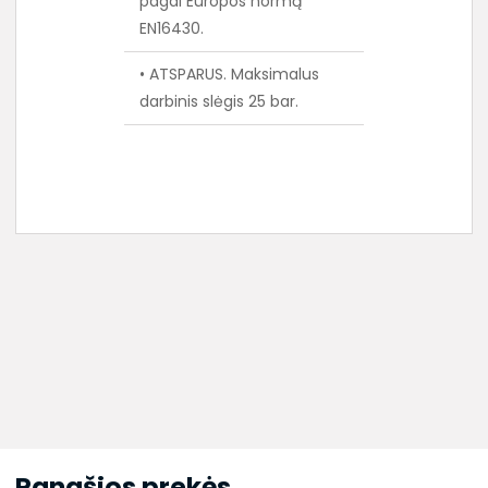
pagal Europos normą
EN16430.
• ATSPARUS. Maksimalus
darbinis slėgis 25 bar.
Panašios prekės