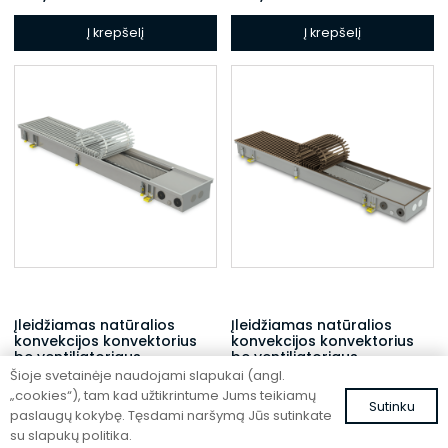
Į krepšelį
Į krepšelį
Įleidžiamas natūralios
Įleidžiamas natūralios
konvekcijos konvektorius
konvekcijos konvektorius
be ventiliatoriaus
be ventiliatoriaus
Šioje svetainėje naudojami slapukai (angl.
FC 200-32-9-ALS
FC 200-22-15-AL10
„cookies“), tam kad užtikrintume Jums teikiamų
Sutinku
605,18
€
599,76
€
su PVM
su PVM
paslaugų kokybę. Tęsdami naršymą Jūs sutinkate
su slapukų politika.
Į krepšelį
Į krepšelį