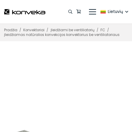
Lietuvių
Pradžia
/
Konvektoriai
/
Įleidžiami be ventiliatorių
/
FC
/
Įleidžiamas natūralios konvekcijos konvektorius be ventiliatoriaus