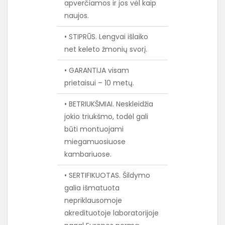
apverčiamos ir jos vėl kaip
naujos.
• STIPRŪS. Lengvai išlaiko
net keleto žmonių svorį.
• GARANTIJA visam
prietaisui – 10 metų.
• BETRIUKŠMIAI. Neskleidžia
jokio triukšmo, todėl gali
būti montuojami
miegamuosiuose
kambariuose.
• SERTIFIKUOTAS. Šildymo
galia išmatuota
nepriklausomoje
akredituotoje laboratorijoje