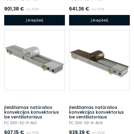
901,38
€
641,36
€
su PVM
su PVM
Į krepšelį
Į krepšelį
Įleidžiamas natūralios
Įleidžiamas natūralios
konvekcijos konvektorius
konvekcijos konvektorius
be ventiliatoriaus
be ventiliatoriaus
FC 200-32-11-ALS
FC 200-32-9-AL10
607,15
€
639,39
€
su PVM
su PVM