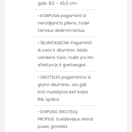
gylis: 8,5 – 45,0 cm.
• KORPUSAI pagaminti iš
nerūdijančio plieno, todėl
tarnaus dešimtmečius.
• ŠILUMOKAIČIAI. Pagaminti
iš vario ir aliuminio. Mažo
vandens tūrio, todėl yra itin
efektyvūs ir greitaeigiai.
• GROTELĖS pagamintos iš
gryno aliuminio. Jos gali
būti nudažytos bet kokia
RAL spalva.
• DVIPUSIS GROTELIŲ
PROFILIS. Susidėvėjus vienai
pusei, grotelės