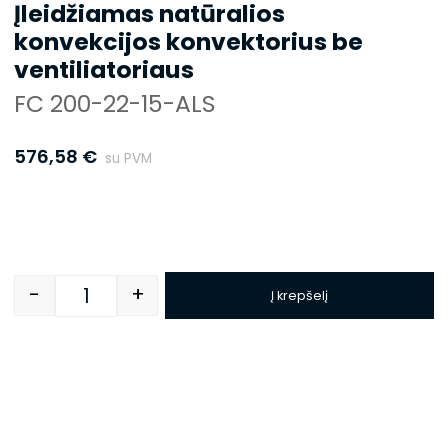
Įleidžiamas natūralios
konvekcijos konvektorius be
ventiliatoriaus
FC 200-22-15-ALS
576,58
€
su PVM
-
+
Į krepšelį
Quantity