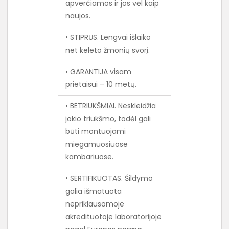
apverčiamos ir jos vėl kaip
naujos.
• STIPRŪS. Lengvai išlaiko
net keleto žmonių svorį.
• GARANTIJA visam
prietaisui – 10 metų.
• BETRIUKŠMIAI. Neskleidžia
jokio triukšmo, todėl gali
būti montuojami
miegamuosiuose
kambariuose.
• SERTIFIKUOTAS. Šildymo
galia išmatuota
nepriklausomoje
akredituotoje laboratorijoje