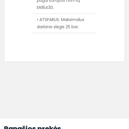
pagal Europos normą
EN16430.
• ATSPARUS. Maksimalus
darbinis slėgis 25 bar.
Panašios prekės