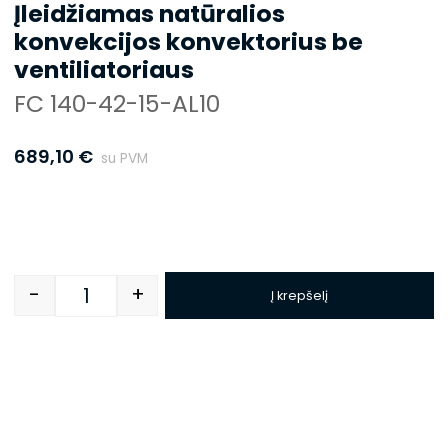
Įleidžiamas natūralios
konvekcijos konvektorius be
ventiliatoriaus
FC 140-42-15-AL10
689,10
€
su PVM
-
+
Į krepšelį
Quantity