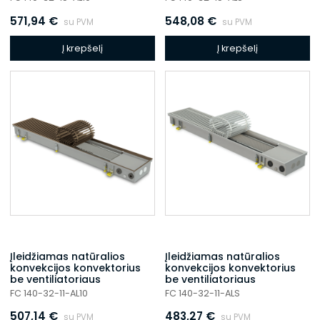
571,94
€
548,08
€
su PVM
su PVM
Į krepšelį
Į krepšelį
Įleidžiamas natūralios
Įleidžiamas natūralios
konvekcijos konvektorius
konvekcijos konvektorius
be ventiliatoriaus
be ventiliatoriaus
FC 140-32-11-AL10
FC 140-32-11-ALS
507,14
€
483,27
€
su PVM
su PVM