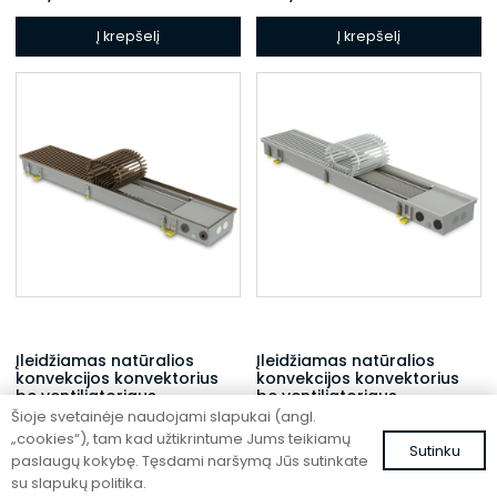
Į krepšelį
Į krepšelį
Įleidžiamas natūralios
Įleidžiamas natūralios
konvekcijos konvektorius
konvekcijos konvektorius
be ventiliatoriaus
be ventiliatoriaus
Šioje svetainėje naudojami slapukai (angl.
FC 140-22-15-AL10
FC 140-22-15-ALS
„cookies“), tam kad užtikrintume Jums teikiamų
Sutinku
474,04
€
457,85
€
su PVM
su PVM
paslaugų kokybę. Tęsdami naršymą Jūs sutinkate
su slapukų politika.
Į krepšelį
Į krepšelį