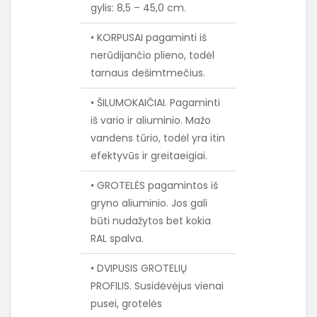
gylis: 8,5 – 45,0 cm.
• KORPUSAI pagaminti iš
nerūdijančio plieno, todėl
tarnaus dešimtmečius.
• ŠILUMOKAIČIAI. Pagaminti
iš vario ir aliuminio. Mažo
vandens tūrio, todėl yra itin
efektyvūs ir greitaeigiai.
• GROTELĖS pagamintos iš
gryno aliuminio. Jos gali
būti nudažytos bet kokia
RAL spalva.
• DVIPUSIS GROTELIŲ
PROFILIS. Susidėvėjus vienai
pusei, grotelės