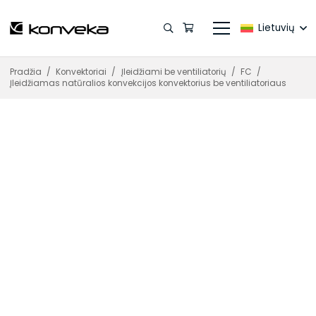
Lietuvių
Pradžia
/
Konvektoriai
/
Įleidžiami be ventiliatorių
/
FC
/
Įleidžiamas natūralios konvekcijos konvektorius be ventiliatoriaus