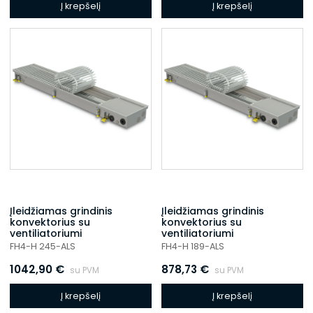
Į krepšelį
Į krepšelį
Įleidžiamas grindinis
Įleidžiamas grindinis
konvektorius su
konvektorius su
ventiliatoriumi
ventiliatoriumi
FH4-H 245-ALS
FH4-H 189-ALS
1042,90
€
878,73
€
su PVM
su PVM
Į krepšelį
Į krepšelį