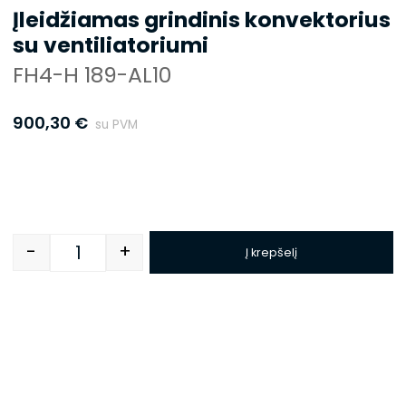
Įleidžiamas grindinis konvektorius
su ventiliatoriumi
FH4-H 189-AL10
900,30
€
su PVM
-
+
Į krepšelį
Quantity