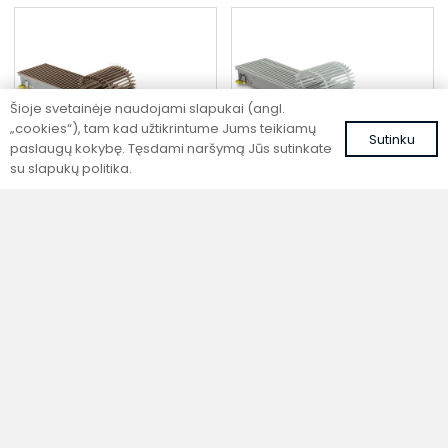
Šioje svetainėje naudojami slapukai (angl.
„cookies“), tam kad užtikrintume Jums teikiamų
Sutinku
paslaugų kokybę. Tęsdami naršymą Jūs sutinkate
su slapukų politika.
Įleidžiamas grindinis
Įleidžiamas grindinis
konvektorius su
konvektorius su
ventiliatoriumi
ventiliatoriumi
FH4-H 165-AL10
FH4-H 165-ALS
764,16
€
745,43
€
su PVM
su PVM
Į krepšelį
Į krepšelį