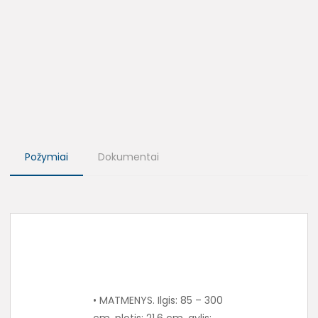
Požymiai
Dokumentai
• MATMENYS. Ilgis: 85 – 300
cm, plotis: 21,6 cm, gylis: