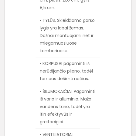
8,5 cm.
• TYLŪS. Skleidžiamo garso
lygis yra labai žemas.
Dažnai montuojami net ir
miegamuosiuose
kambariuose.
• KORPUSAI pagaminti iš
nerūdijančio plieno, todėl
tarnaus dešimtmečius.
• ŠILUMOKAIČIAI. Pagaminti
iš vario ir aliuminio. Mažo
vandens tūrio, todėl yra
itin efektyvūs ir
greitaeigiai.
• VENTILIATORIAI.