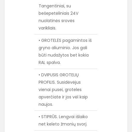
Tangentiniai, su
bešepetėliniais 24V
nuolatinės srovės
varikliais.
• GROTELĖS pagamintos iš
gryno aliuminio. Jos gali
būti nudažytos bet kokia
RAL spalva.
• DVIPUSIS GROTELIŲ
PROFILIS. Susidėvėjus
vienai pusei, groteles
apverčiate ir jos vėl kaip
naujos.
• STIPRŪS. Lengvai išlaiko
net keleto žmonių svorį.