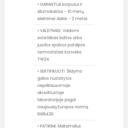
• GARANTIJA korpusui ir
šilumokaičiui – 10 metų,
elektrinei daliai – 2 metai.
• VALDYMAS. Valdomi
estetiškais baltos arba
juodos spalvos patalpos
termostatais Konveka
TW24.
• SERTIFIKUOTI. Šildymo
galios nustatytos
nepriklausomoje
akredituotoje
laboratorijoje pagal
naujausią Europos normą
EN16430.
• PATIKIMI. Maksimalus