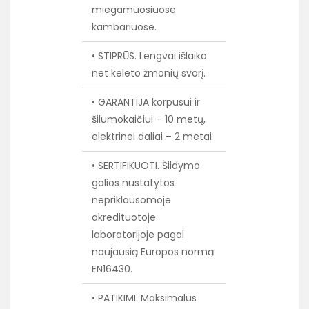
miegamuosiuose
kambariuose.
• STIPRŪS. Lengvai išlaiko
net keleto žmonių svorį.
• GARANTIJA korpusui ir
šilumokaičiui – 10 metų,
elektrinei daliai – 2 metai
• SERTIFIKUOTI. Šildymo
galios nustatytos
nepriklausomoje
akredituotoje
laboratorijoje pagal
naujausią Europos normą
EN16430.
• PATIKIMI. Maksimalus