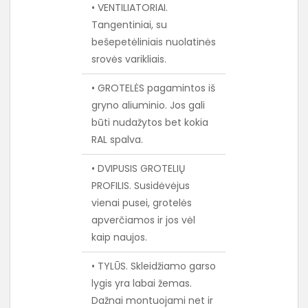
• VENTILIATORIAI.
Tangentiniai, su
bešepetėliniais nuolatinės
srovės varikliais.
• GROTELĖS pagamintos iš
gryno aliuminio. Jos gali
būti nudažytos bet kokia
RAL spalva.
• DVIPUSIS GROTELIŲ
PROFILIS. Susidėvėjus
vienai pusei, grotelės
apverčiamos ir jos vėl
kaip naujos.
• TYLŪS. Skleidžiamo garso
lygis yra labai žemas.
Dažnai montuojami net ir