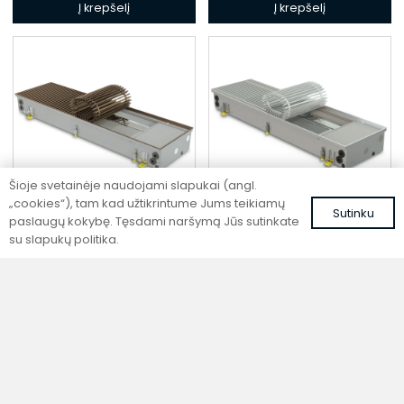
Į krepšelį
Į krepšelį
Šioje svetainėje naudojami slapukai (angl.
„cookies“), tam kad užtikrintume Jums teikiamų
Sutinku
paslaugų kokybę. Tęsdami naršymą Jūs sutinkate
su slapukų politika.
Įleidžiamas grindinis
Įleidžiamas grindinis
fankoilas su ventiliatoriumi
fankoilas su ventiliatoriumi
šildymui, vėsinimui ir
šildymui, vėsinimui ir
vėdinimui
vėdinimui
FCHV2 170-AL10
FCHV2 170-ALS
1479,75
€
1446,99
€
su PVM
su PVM
Į krepšelį
Į krepšelį