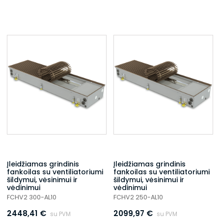
Įleidžiamas grindinis
Įleidžiamas grindinis
fankoilas su ventiliatoriumi
fankoilas su ventiliatoriumi
šildymui, vėsinimui ir
šildymui, vėsinimui ir
vėdinimui
vėdinimui
FCHV2 300-AL10
FCHV2 250-AL10
2448,41
€
2099,97
€
su PVM
su PVM