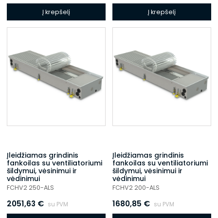
Į krepšelį
Į krepšelį
Įleidžiamas grindinis
Įleidžiamas grindinis
fankoilas su ventiliatoriumi
fankoilas su ventiliatoriumi
šildymui, vėsinimui ir
šildymui, vėsinimui ir
vėdinimui
vėdinimui
FCHV2 250-ALS
FCHV2 200-ALS
2051,63
€
1680,85
€
su PVM
su PVM