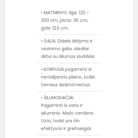
• MATMENYS. Ilgis: 120 –
300 cm, plotis: 36 cm,
gylis: 12,5 cm.
• GALIA. Didelė šildymo ir
vėsinimo galia. Idealiai
dirba su šilumos siurbliais.
• KORPUSAI pagaminti iš
nerūdijančio plieno, todėl
tarnaus dešimtmečius.
• ŠILUMOKAIČIAI.
Pagaminti iš vario ir
aliuminio. Mažo vandens
tūrio, todėl yra itin
efektyvūs ir greitaeigiai.