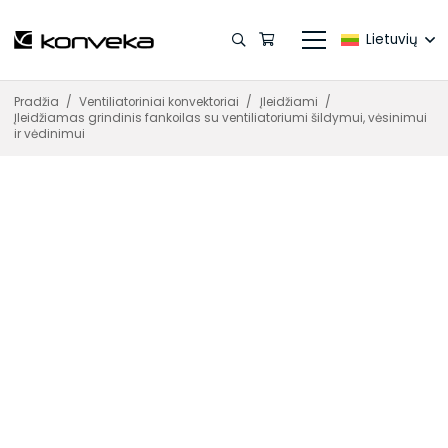
Lietuvių
Pradžia
/
Ventiliatoriniai konvektoriai
/
Įleidžiami
/
Įleidžiamas grindinis fankoilas su ventiliatoriumi šildymui, vėsinimui
ir vėdinimui