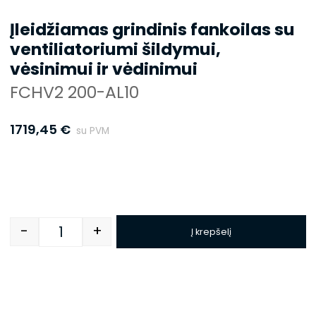
Įleidžiamas grindinis fankoilas su
ventiliatoriumi šildymui,
vėsinimui ir vėdinimui
FCHV2 200-AL10
1719,45
€
su PVM
-
+
Į krepšelį
Quantity